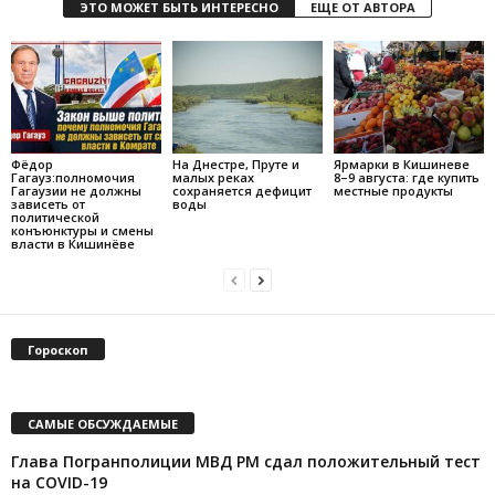
ЭТО МОЖЕТ БЫТЬ ИНТЕРЕСНО
ЕЩЕ ОТ АВТОРА
Фёдор
На Днестре, Пруте и
Ярмарки в Кишиневе
Гагауз:полномочия
малых реках
8–9 августа: где купить
Гагаузии не должны
сохраняется дефицит
местные продукты
зависеть от
воды
политической
конъюнктуры и смены
власти в Кишинёве
Гороскоп
САМЫЕ ОБСУЖДАЕМЫЕ
Глава Погранполиции МВД РМ сдал положительный тест
на COVID-19