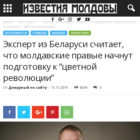
Домой
Все новости
Эксперт из Беларуси считает, что молдавские правые начнут
подготовку к “цветной революции”
ВСЕ НОВОСТИ
ГЛАВНАЯ
МНЕНИЕ
ПОЛИТИКА
Эксперт из Беларуси считает,
что молдавские правые начнут
подготовку к “цветной
революции”
От
Дежурный по сайту
-
15.11.2019
6044
0