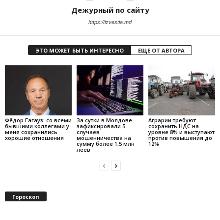
Дежурный по сайту
https://izvestia.md
ЭТО МОЖЕТ БЫТЬ ИНТЕРЕСНО
ЕЩЕ ОТ АВТОРА
Фёдор Гагауз: со всеми
За сутки в Молдове
Аграрии требуют
бывшими коллегами у
зафиксировали 5
сохранить НДС на
меня сохранились
случаев
уровне 8% и выступают
хорошие отношения
мошенничества на
против повышения до
сумму более 1,5 млн
12%
леев
Гороскоп