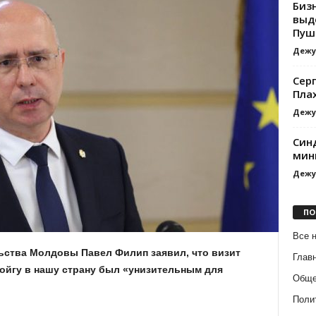
Биз
выд
Пуш
Дежу
Сер
Пла
Дежу
Синд
мин
Дежу
ПО
Все 
ства Молдовы Павел Филип заявил, что визит
Глав
ойгу в нашу страну был «унизительным для
Обще
Поли