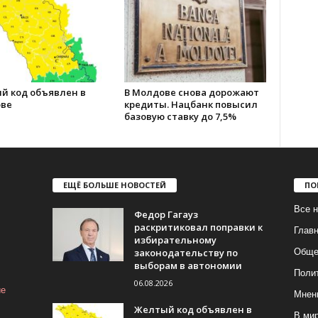
й код объявлен в
В Молдове снова дорожают
ве
кредиты. Нацбанк повысил
базовую ставку до 7,5%
ЕЩЁ БОЛЬШЕ НОВОСТЕЙ
ПО
Все н
Федор Гагауз
раскритиковал поправки к
Глав
избирательному
законодательству по
Обще
выборам в автономии
Поли
06.08.2026
ие
Мнен
Желтый код объявлен в
В ми