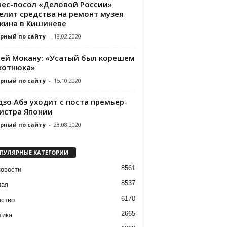
нес-посол «Деловой России»
елит средства на ремонт музея
кина в Кишиневе
рный по сайту
-
18.02.2020
гей Мокану: «Усатый был корешем
хотнюка»
рный по сайту
-
15.10.2020
зо Абэ уходит с поста премьер-
истра Японии
рный по сайту
-
28.08.2020
ПУЛЯРНЫЕ КАТЕГОРИИ
8561
новости
8537
ная
6170
ство
2665
тика