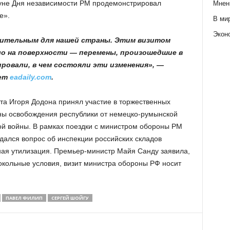
нуне Дня независимости РМ продемонстрировал
Мнен
е».
В ми
Экон
зительным для нашей страны. Этим визитом
ло на поверхности — перемены, произошедшие в
овали, в чем состояли эти изменения», —
ует
eadaily.com
.
а Игоря Додона принял участие в торжественных
ны освобождения республики от немецко-румынской
ой войны. В рамках поездки с министром обороны РМ
ался вопрос об инспекции российских складов
ная утилизация. Премьер-министр Майя Санду заявила,
окольные условия, визит министра обороны РФ носит
ПАВЕЛ ФИЛИП
СЕРГЕЙ ШОЙГУ