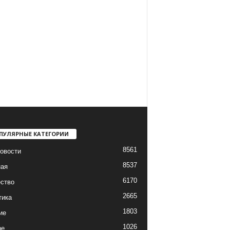
ПУЛЯРНЫЕ КАТЕГОРИИ
8561
овости
8537
ная
6170
ство
2665
тика
1803
ие
1026
ре