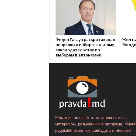
Федор Гагауз раскритиковал
Желты
поправки к избирательному
Молдо
законодательству по
выборам в автономии
Редакция не несёт ответственности за
материалы, размещённые авторами. Мнен
редакции может не совпадать с мнением