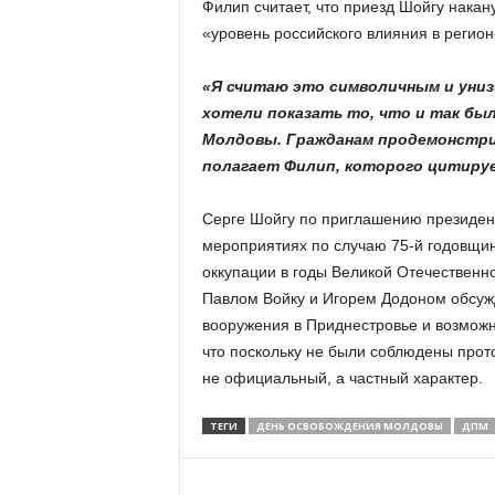
Филип считает, что приезд Шойгу нака
«уровень российского влияния в регион
«Я считаю это символичным и уни
хотели показать то, что и так бы
Молдовы. Гражданам продемонстрир
полагает Филип, которого цитир
Серге Шойгу по приглашению президент
мероприятиях по случаю 75-й годовщи
оккупации в годы Великой Отечественн
Павлом Войку и Игорем Додоном обсужд
вооружения в Приднестровье и возмож
что поскольку не были соблюдены прот
не официальный, а частный характер.
ТЕГИ
ДЕНЬ ОСВОБОЖДЕНИЯ МОЛДОВЫ
ДПМ