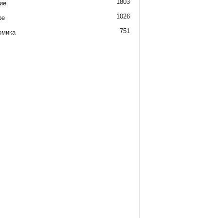
1803
ие
1026
ре
751
омика