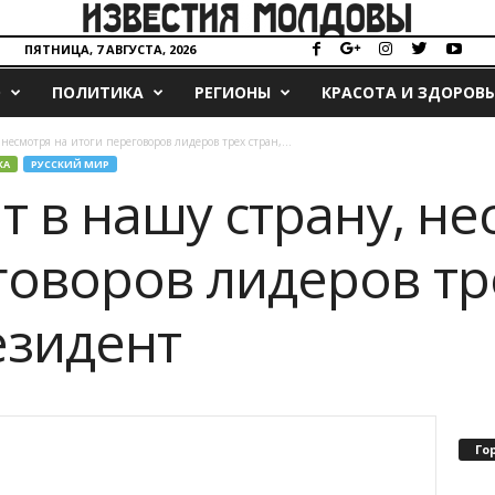
ПЯТНИЦА, 7 АВГУСТА, 2026
О
ПОЛИТИКА
РЕГИОНЫ
КРАСОТА И ЗДОРОВЬ
 несмотря на итоги переговоров лидеров трех стран,...
КА
РУССКИЙ МИР
т в нашу страну, не
говоров лидеров тре
езидент
Го