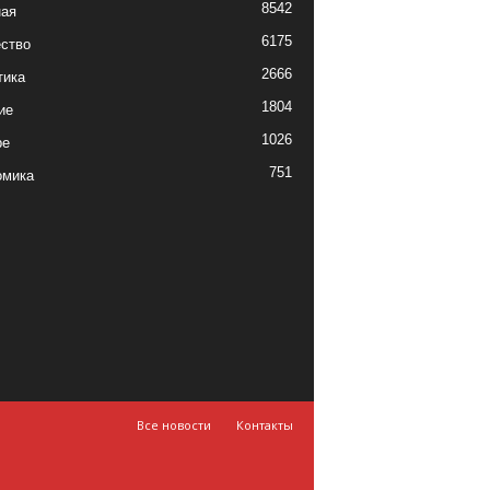
8542
ная
6175
ство
2666
тика
1804
ие
1026
ре
751
омика
Все новости
Контакты