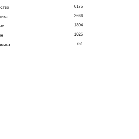
6175
ство
2666
тика
1804
ие
1026
ре
751
омика