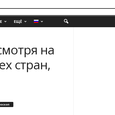
Е
ЕЩЁ
смотря на
х стран,
роскоп