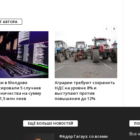
Т АВТОРА
ки в Молдове
Аграрии требуют сохранить
сировали 5 случаев
НДС на уровне 8% и
ничества на сумму
выступают против
1,5 млн леев
повышения до 12%
ЕЩЁ БОЛЬШЕ НОВОСТЕЙ
ПО
Все н
Фёдор Гагауз: со всеми