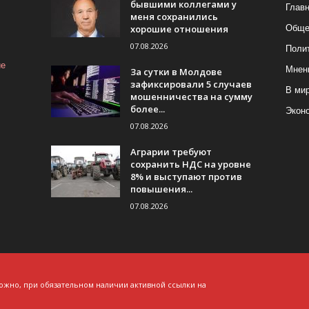
бывшими коллегами у
Глав
меня сохранились
хорошие отношения
Обще
07.08.2026
Поли
ие
Мнен
За сутки в Молдове
зафиксировали 5 случаев
В ми
мошенничества на сумму
более...
Экон
07.08.2026
Аграрии требуют
сохранить НДС на уровне
8% и выступают против
повышения...
07.08.2026
ожно, при обязательном наличии активной ссылки на