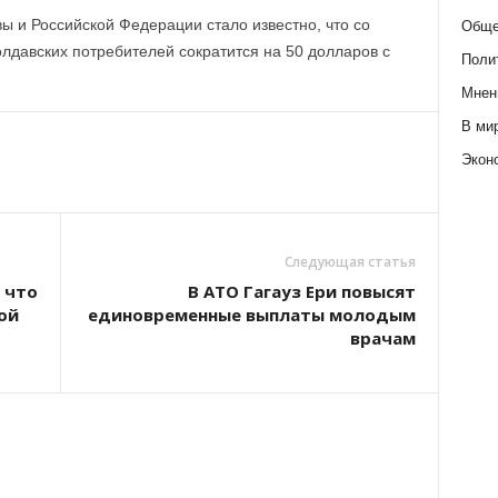
ы и Российской Федерации стало известно, что со
Обще
лдавских потребителей сократится на 50 долларов с
Поли
Мнен
В ми
Экон
Следующая статья
 что
В АТО Гагауз Ери повысят
ой
единовременные выплаты молодым
врачам