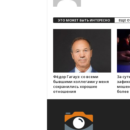
ЭТО МОЖЕТ БЫТЬ ИНТЕРЕСНО
ЕЩЕ О
Фёдор Гагауз: со всеми
За сут
бывшими коллегами у меня
зафик
сохранились хорошие
мошен
отношения
более 