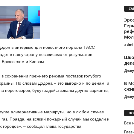
СА
Эро
Гер
реф
Мол
admi
одон в интервью для новостного портала ТАСС
падет в нашу страну независимо от результатов
Шко
, Брюсселем и Киевом.
дек
Дежу
 в сохранении прежнего режима поставок голубого
В М
раины. По словам Додона – это выгодно и по ценам, и
сжи
ла переговоров, будут задействованы другие варианты,
Дежу
другие альтернативные маршруты, но в любом случае
ПО
й газ. Правда, на всякий пожарный случай мы создали и
Все 
 городов», – сообщил глава государства.
Глав