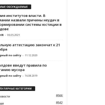
МЫЕ ОБСУЖДАЕМЫЕ
зия институтов власти. В
мании назвали причины неудач в
ормировании системы юстиции в
дове
nN
-
06.05.2021
льную аттестацию закончат к 21
абря
рный по сайту
-
11.12.2020
олдове введут правила по
ганию мусора
рный по сайту
-
16.08.2019
ПУЛЯРНЫЕ КАТЕГОРИИ
8566
новости
8542
ная