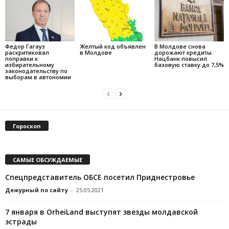
Федор Гагауз
Желтый код объявлен
В Молдове снова
раскритиковал
в Молдове
дорожают кредиты.
поправки к
Нацбанк повысил
избирательному
базовую ставку до 7,5%
законодательству по
выборам в автономии
Гороскоп
САМЫЕ ОБСУЖДАЕМЫЕ
Спецпредставитель ОБСЕ посетил Приднестровье
Дежурный по сайту
-
25.05.2021
7 января в OrheiLand выступят звезды молдавской
эстрады