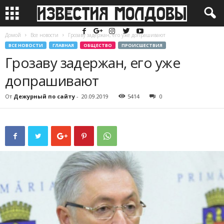
Домой
Все новости
Грозаву задержан, его уже допрашивают
ВСЕ НОВОСТИ
ГЛАВНАЯ
ОБЩЕСТВО
ПРОИСШЕСТВИЯ
Грозаву задержан, его уже
допрашивают
От
Дежурный по сайту
-
20.09.2019
5414
0