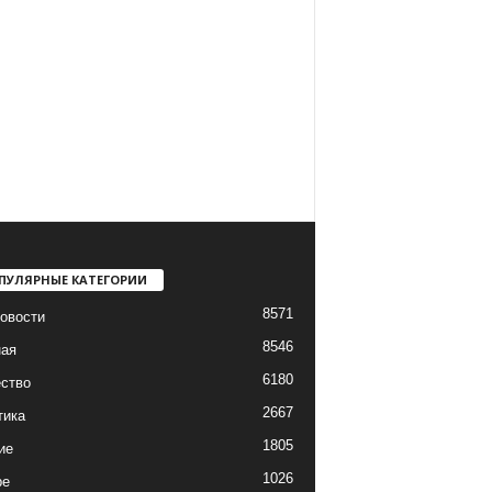
ПУЛЯРНЫЕ КАТЕГОРИИ
8571
овости
8546
ная
6180
ство
2667
тика
1805
ие
1026
ре