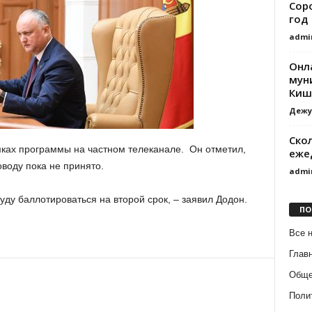
Сор
год
admi
Онл
мун
Киш
Дежу
Ско
амках программы на частном телеканале. Он отметил,
еже
воду пока не принято.
admi
буду баллотироваться на второй срок, – заявил Додон.
ПО
Все 
Глав
Обще
Поли