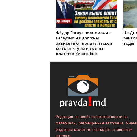
Фёдор Гагауз:полномочия
На Дне
Гагаузии не должны
реках
зависеть от политической
воды
конъюнктуры и смены
власти в Кишинёве
Редакция не несёт ответственности за
материалы, размещённые авторами. Мнен
редакции может не совпадать с мнением
авторов.