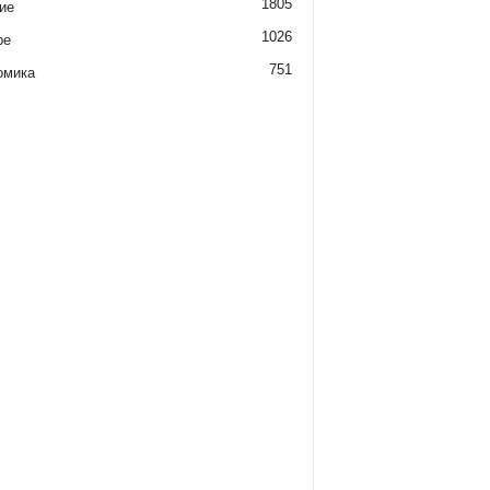
1805
ие
1026
ре
751
омика