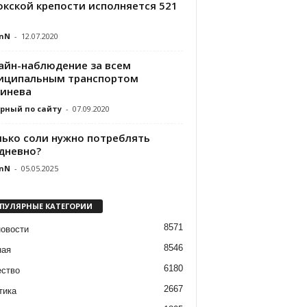
окской крепости исполняется 521
nN
-
12.07.2020
айн-наблюдение за всем
иципальным транспортом
инева
рный по сайту
-
07.09.2020
лько соли нужно потреблять
дневно?
nN
-
05.05.2025
ПУЛЯРНЫЕ КАТЕГОРИИ
8571
новости
8546
ная
6180
ство
2667
тика