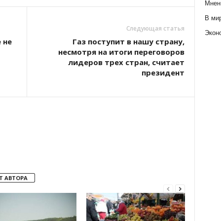
Мнен
В ми
Следующая статья
Экон
 не
Газ поступит в нашу страну,
несмотря на итоги переговоров
лидеров трех стран, считает
президент
Т АВТОРА