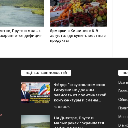
стре, Пруте и малых
Ярмарки в Кишиневе 8–9
 сохраняется дефицит
августа: где купить местные
продукты
ЕЩЁ БОЛЬШЕ НОВОСТЕЙ
ПО
Все н
Фёдор Гагауз:полномочия
Гагаузии не должны
Глав
зависеть от политической
конъюнктуры и смены...
Обще
09.08.2026
Поли
ие
Мнен
На Днестре, Пруте и
малых реках сохраняется
В ми
дефицит воды