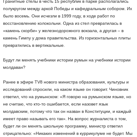
Гранитные стелы в честь 15 республик в парке располагались
полукругом между аркой Победы и кафедральным собором. Их
было восемь. Они исчезли в
1999 году, в ходе работ по
восстановлению колокольни. Одна из стел превратилась в
«камень скорби» у железнодорожного вокзала, а другая – в
камень Гимпу у дома правительства. Из горизонтальных плиты
превратились в вертикальные.
Будут ли менять учебники истории румын на учебники истории
молдаван?
Ранее в эфире TV
8 нового министра образования, культуры и
исследований спросили, на каком языке он говорит. Чиновник
ответил, что на румынском:
«Я говорю на румынском языке, но
не считаю, что кто-то ошибается, если назовет язык
молдавским, потому что так он назван в Конституции, и каждый
имеет право называть его так».
На вопрос журналиста о том,
будет ли он менять школьную программу, министр ответил
отрицательно:
«Никаких изменений в куррикулуме не будет. Мы