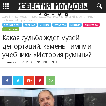
Домой
Все новости
Какая судьба ждет музей депортаций, камень Гимпу и
учебники «История румын»?
ВСЕ НОВОСТИ
ГЛАВНАЯ
МНЕНИЯ
КУЛЬТУРА
МНЕНИЕ
ОБЩЕСТВО
ПОЛИТИКА
Какая судьба ждет музей
депортаций, камень Гимпу и
учебники «История румын»?
От
pravda
-
18.11.2019
4818
0