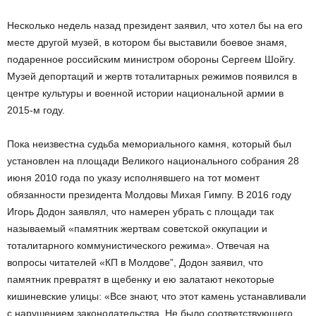
Несколько недель назад президент заявил, что хотел бы на его
месте другой музей, в котором бы выставили боевое знамя,
подаренное российским министром обороны Сергеем Шойгу.
Музей депортаций и жертв тоталитарных режимов появился в
центре культуры и военной истории национальной армии в
2015-м году.
Пока неизвестна судьба мемориального камня, который был
установлен на площади Великого национального собрания 28
июня 2010 года по указу исполнявшего на тот момент
обязанности президента Молдовы Михая Гимпу. В 2016 году
Игорь Додон заявлял, что намерен убрать с площади так
называемый «памятник жертвам советской оккупации и
тоталитарного коммунистического режима». Отвечая на
вопросы читателей «КП в Молдове”, Додон заявил, что
памятник превратят в щебенку и ею залатают некоторые
кишиневские улицы:
«Все знают, что этот камень устанавливали
с нарушением законодательства. Не было соответствующего