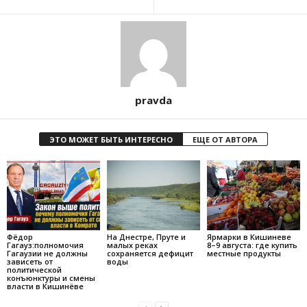
pravda
ЭТО МОЖЕТ БЫТЬ ИНТЕРЕСНО
ЕЩЕ ОТ АВТОРА
Фёдор
На Днестре, Пруте и
Ярмарки в Кишиневе
Гагауз:полномочия
малых реках
8–9 августа: где купить
Гагаузии не должны
сохраняется дефицит
местные продукты
зависеть от
воды
политической
конъюнктуры и смены
власти в Кишинёве