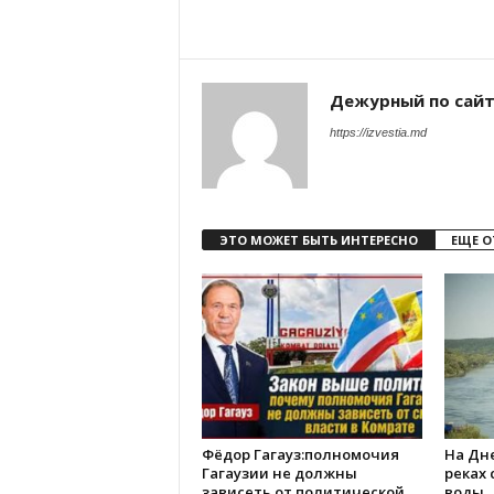
Дежурный по сай
https://izvestia.md
ЭТО МОЖЕТ БЫТЬ ИНТЕРЕСНО
ЕЩЕ О
Фёдор Гагауз:полномочия
На Дне
Гагаузии не должны
реках
зависеть от политической
воды