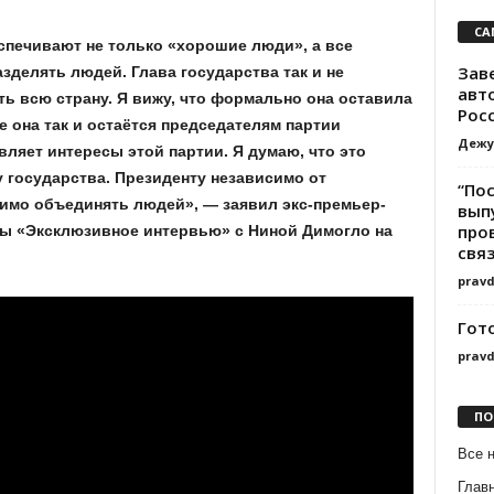
СА
спечивают не только «хорошие люди», а все
Зав
азделять людей. Глава государства так и не
авт
ть всю страну. Я вижу, что формально она оставила
Росс
е она так и остаётся председателям партии
Дежу
ляет интересы этой партии. Я думаю, что это
 государства. Президенту независимо от
“Пос
имо объединять людей», — заявил экс-премьер-
вып
про
мы «Эксклюзивное интервью» с Ниной Димогло на
связ
prav
Гот
prav
ПО
Все 
Глав