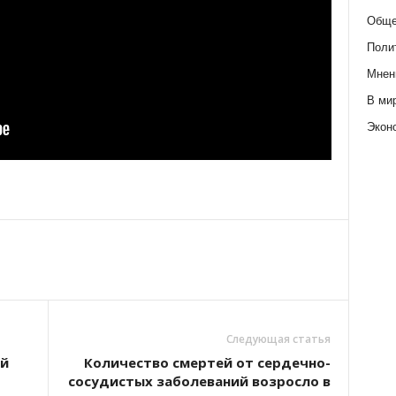
Обще
Поли
Мнен
В ми
Экон
Следующая статья
ий
Количество смертей от сердечно-
сосудистых заболеваний возросло в