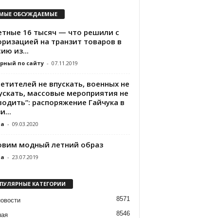
МЫЕ ОБСУЖДАЕМЫЕ
етные 16 тысяч — что решили с
оризацией на транзит товаров в
ию из...
рный по сайту
-
07.11.2019
етителей не впускать, военных не
ускать, массовые мероприятия не
водить”: распоряжение Гайчука в
и...
da
-
09.03.2020
овим модный летний образ
da
-
23.07.2019
ПУЛЯРНЫЕ КАТЕГОРИИ
8571
новости
8546
ная