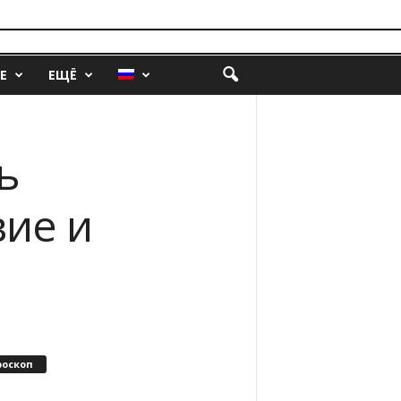
Е
ЕЩЁ
ь
вие и
роскоп