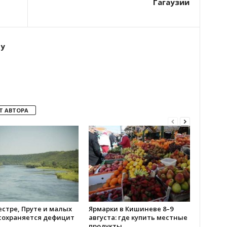
Гагаузии
ту
Т АВТОРА
стре, Пруте и малых
Ярмарки в Кишиневе 8–9
 сохраняется дефицит
августа: где купить местные
продукты