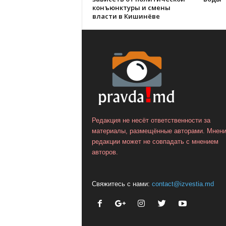
конъюнктуры и смены
власти в Кишинёве
Редакция не несёт ответственности за
материалы, размещённые авторами. Мнен
редакции может не совпадать с мнением
авторов.
Свяжитесь с нами:
contact@izvestia.md