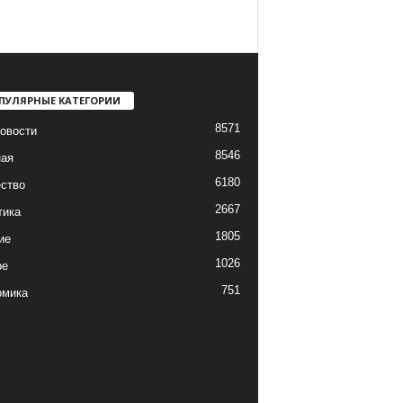
ПУЛЯРНЫЕ КАТЕГОРИИ
8571
овости
8546
ная
6180
ство
2667
тика
1805
ие
1026
ре
751
омика