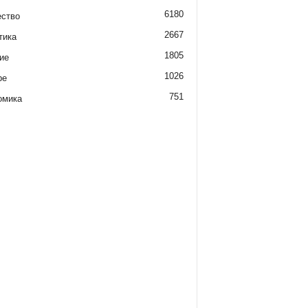
6180
ство
2667
тика
1805
ие
1026
ре
751
омика