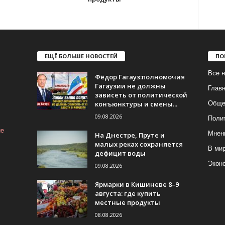
ЕЩЁ БОЛЬШЕ НОВОСТЕЙ
ПО
Все н
Фёдор Гагауз:полномочия
Гагаузии не должны
Глав
зависеть от политической
конъюнктуры и смены...
Обще
09.08.2026
Поли
ие
Мнен
На Днестре, Пруте и
малых реках сохраняется
В ми
дефицит воды
Экон
09.08.2026
Ярмарки в Кишиневе 8–9
августа: где купить
местные продукты
08.08.2026