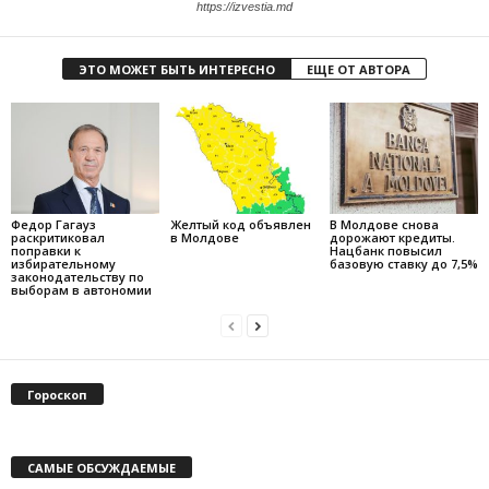
https://izvestia.md
ЭТО МОЖЕТ БЫТЬ ИНТЕРЕСНО
ЕЩЕ ОТ АВТОРА
Федор Гагауз
Желтый код объявлен
В Молдове снова
раскритиковал
в Молдове
дорожают кредиты.
поправки к
Нацбанк повысил
избирательному
базовую ставку до 7,5%
законодательству по
выборам в автономии
Гороскоп
САМЫЕ ОБСУЖДАЕМЫЕ