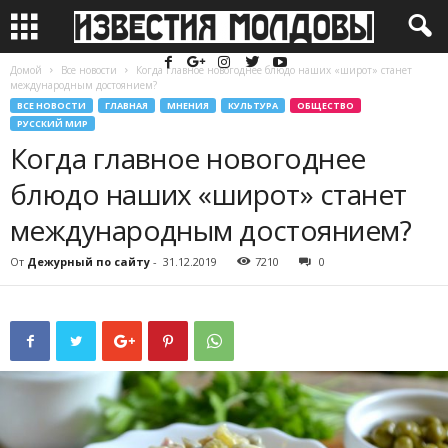
Домой
Все новости
Когда главное новогоднее блюдо наших «широт» станет
международным достоянием?
ВСЕ НОВОСТИ
ГЛАВНАЯ
МНЕНИЯ
КУЛЬТУРА
ОБЩЕСТВО
РУССКИЙ МИР
Когда главное новогоднее
блюдо наших «широт» станет
международным достоянием?
От
Дежурный по сайту
-
31.12.2019
7210
0