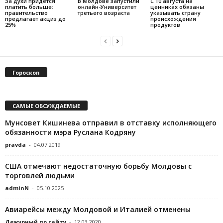
За духи придется
В Молдове запустили
С 10 августа на
платить больше:
онлайн-Университет
ценниках обязаны
правительство
третьего возраста
указывать страну
предлагает акциз до
происхождения
25%
продуктов
Гороскоп
САМЫЕ ОБСУЖДАЕМЫЕ
Мунсовет Кишинева отправил в отставку исполняющего
обязанности мэра Руслана Кодряну
pravda
-
04.07.2019
США отмечают недостаточную борьбу Молдовы с
торговлей людьми
adminN
-
05.10.2025
Авиарейсы между Молдовой и Италией отменены
Дежурный по сайту
-
12.03.2020