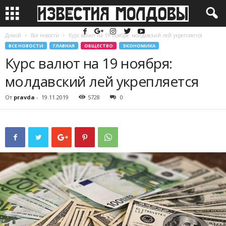
Домой
Все новости
Курс валют на 19 ноября: молдавский лей укрепляется
ВСЕ НОВОСТИ
ГЛАВНАЯ
ОБЩЕСТВО
ЭКОНОМИКА
Курс валют на 19 ноября:
молдавский лей укрепляется
От
pravda
-
19.11.2019
5728
0