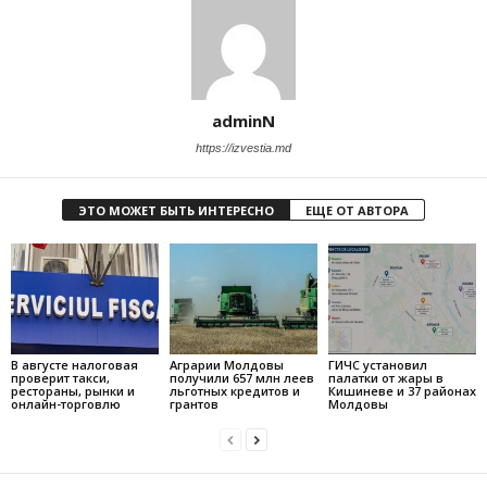
adminN
https://izvestia.md
ЭТО МОЖЕТ БЫТЬ ИНТЕРЕСНО
ЕЩЕ ОТ АВТОРА
В августе налоговая
Аграрии Молдовы
ГИЧС установил
проверит такси,
получили 657 млн леев
палатки от жары в
рестораны, рынки и
льготных кредитов и
Кишиневе и 37 районах
онлайн-торговлю
грантов
Молдовы