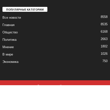
ПОПУЛЯРНЫЕ КАТЕГОРИИ
8558
Все новости
8535
Главная
6168
Общество
2663
Политика
1802
Мнение
1026
В мире
750
Экономика
Все новости
Контакты
© все права защищены ©2019-2020
Использование материалов данного сайта возможно, при обязательном
наличии активной ссылки на
izvestia.md