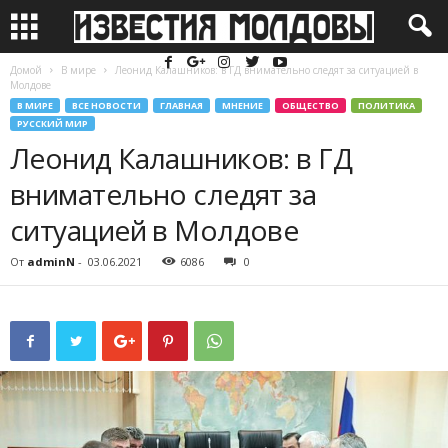
Домой
В мире
Леонид Калашников: в ГД внимательно следят за ситуацией в
Молдове
В МИРЕ
ВСЕ НОВОСТИ
ГЛАВНАЯ
МНЕНИЕ
ОБЩЕСТВО
ПОЛИТИКА
РУССКИЙ МИР
Леонид Калашников: в ГД
внимательно следят за
ситуацией в Молдове
От
adminN
-
03.06.2021
6086
0