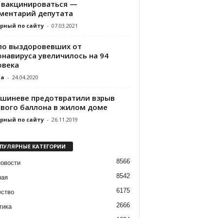
 вакцинироваться —
ментарий депутата
рный по сайту
-
07.03.2021
ло выздоровевших от
онавируса увеличилось на 94
овека
da
-
24.04.2020
ишиневе предотвратили взрыв
ового баллона в жилом доме
рный по сайту
-
26.11.2019
ПУЛЯРНЫЕ КАТЕГОРИИ
8566
новости
8542
ная
6175
ство
2666
тика