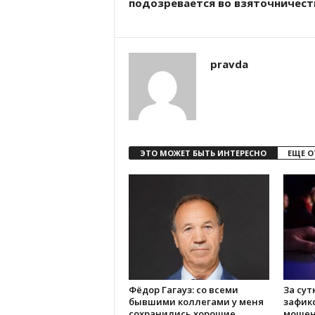
подозревается во взяточничест
pravda
ЭТО МОЖЕТ БЫТЬ ИНТЕРЕСНО
ЕЩЕ О
Фёдор Гагауз: со всеми
За сут
бывшими коллегами у меня
зафик
сохранились хорошие
мошен