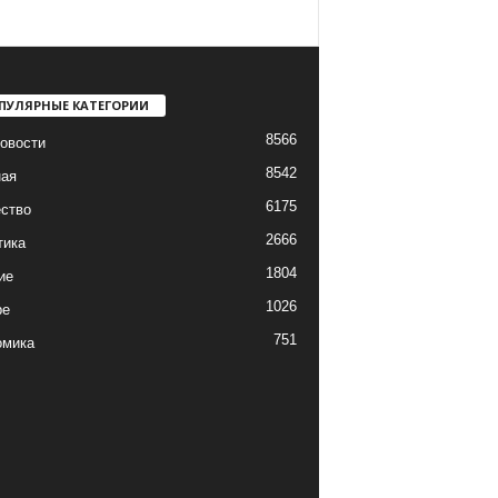
ПУЛЯРНЫЕ КАТЕГОРИИ
8566
овости
8542
ная
6175
ство
2666
тика
1804
ие
1026
ре
751
омика