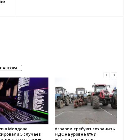
ве
Т АВТОРА
ки в Молдове
Аграрии требуют сохранить
сировали 5 случаев
НДС на уровне 8% и
ничества на сумму
выступают против