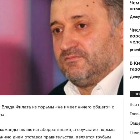
Чем
ком
Дежу
Чис
кор
чел
prav
В К
газ
Дежу
ПО
Все 
 Влада Филата из тюрьмы «не имеет ничего общего» с
Глав
ла.
Обще
команды являются аберрантными, а соучастие тюрьмы
Поли
анную днем отставки правительства, является грубым