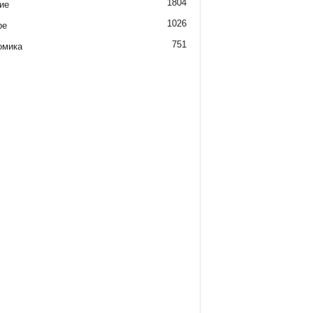
1804
ие
1026
ре
751
омика