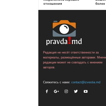
отношения
более 
Редакция не несёт ответственности за
материалы, размещённые авторами. Мнен
редакции может не совпадать с мнением
авторов.
Свяжитесь с нами:
contact@izvestia.md