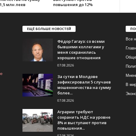
1,5 млн леев
повышения до 12%
ЕЩЁ БОЛЬШЕ НОВОСТЕЙ
ПО
Все н
Фёдор Гагауз: со всеми
бывшими коллегами у
Глав
меня сохранились
хорошие отношения
Обще
07.08.2026
Поли
ие
Мнен
За сутки в Молдове
зафиксировали 5 случаев
В ми
мошенничества на сумму
более...
Экон
07.08.2026
Аграрии требуют
сохранить НДС на уровне
8% и выступают против
повышения...
07.08.2026