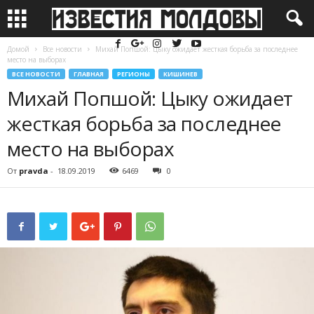
Домой
Все новости
Михай Попшой: Цыку ожидает жесткая борьба за последнее
место на выборах
ВСЕ НОВОСТИ
ГЛАВНАЯ
РЕГИОНЫ
КИШИНЕВ
Михай Попшой: Цыку ожидает
жесткая борьба за последнее
место на выборах
От
pravda
-
18.09.2019
6469
0