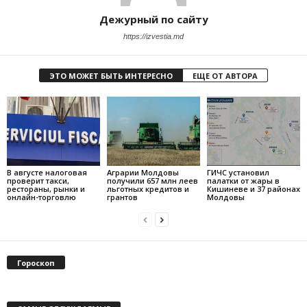
Дежурный по сайту
https://izvestia.md
ЭТО МОЖЕТ БЫТЬ ИНТЕРЕСНО
ЕЩЕ ОТ АВТОРА
В августе налоговая
Аграрии Молдовы
ГИЧС установил
проверит такси,
получили 657 млн леев
палатки от жары в
рестораны, рынки и
льготных кредитов и
Кишиневе и 37 районах
онлайн-торговлю
грантов
Молдовы
Гороскоп