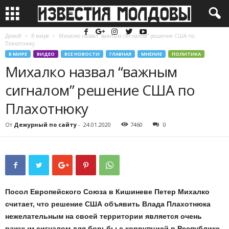
Домой
В мире
Михалко назвал “важным сигналом” решение США по
Плахотнюку
В МИРЕ
ВИДЕО
ВСЕ НОВОСТИ
ГЛАВНАЯ
МНЕНИЕ
ПОЛИТИКА
Михалко назвал “важным
сигналом” решение США по
Плахотнюку
От
Дежурный по сайту
-
24.01.2020
7460
0
Посол Европейского Союза в Кишиневе Петер Михалко
считает, что решение США объявить Влада Плахотнюка
нежелательным на своей территории является очень
важным сигналом для борьбы с коррупцией в Республике