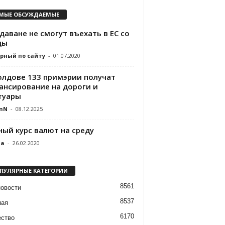
МЫЕ ОБСУЖДАЕМЫЕ
аване не смогут въехать в ЕС со
ды
рный по сайту
-
01.07.2020
олдове 133 примэрии получат
ансирование на дороги и
туары
nN
-
08.12.2025
ный курс валют на среду
da
-
26.02.2020
ПУЛЯРНЫЕ КАТЕГОРИИ
8561
новости
8537
ная
6170
ство