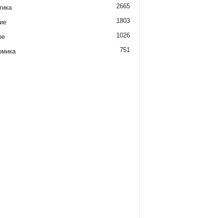
2665
тика
1803
ие
1026
ре
751
омика