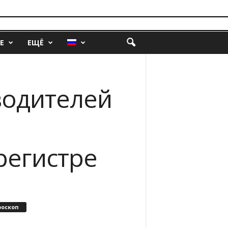
Е
ЕЩЁ
водителей
регистре
роскоп