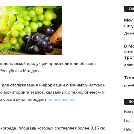
СА
Молд
сре
Дежу
В М
фин
тро
нодельческой продукции производители обязаны
admi
 Республики Молдова.
Точ
 для отслеживания информации о винных участках и
prav
ю мониторинга этапов, связанных с технологическим
 сбыта вина, передает
tvrmoldova.md
ПО
Все 
Глав
нограда, площадь которых составляет более 0,15 га;
Обще