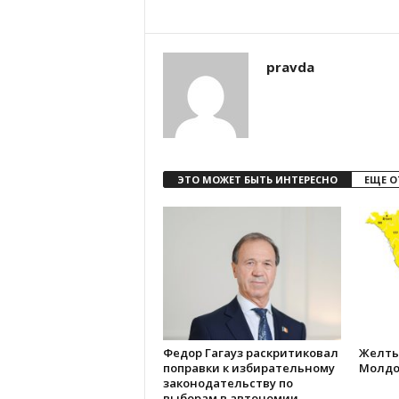
pravda
ЭТО МОЖЕТ БЫТЬ ИНТЕРЕСНО
ЕЩЕ О
Федор Гагауз раскритиковал
Желты
поправки к избирательному
Молдо
законодательству по
выборам в автономии