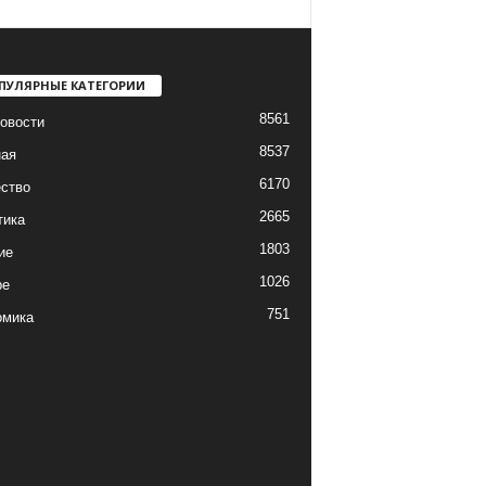
ПУЛЯРНЫЕ КАТЕГОРИИ
8561
овости
8537
ная
6170
ство
2665
тика
1803
ие
1026
ре
751
омика