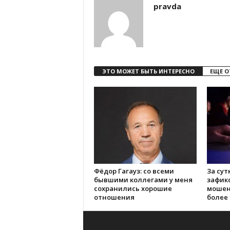
pravda
ЭТО МОЖЕТ БЫТЬ ИНТЕРЕСНО
ЕЩЕ О
Фёдор Гагауз: со всеми
За сут
бывшими коллегами у меня
зафик
сохранились хорошие
мошен
отношения
более 