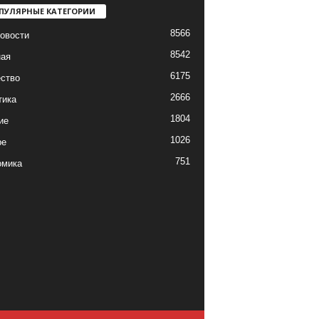
ПУЛЯРНЫЕ КАТЕГОРИИ
8566
овости
8542
ная
6175
ство
2666
тика
1804
ие
1026
ре
751
омика