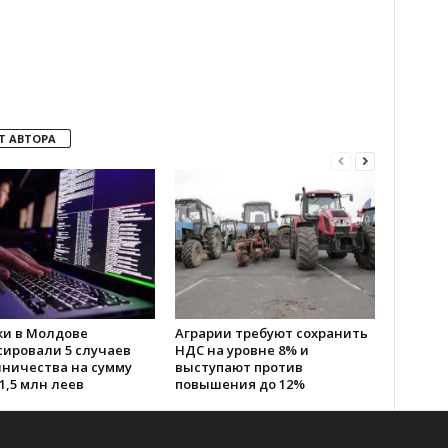
Т АВТОРА
ки в Молдове
Аграрии требуют сохранить
сировали 5 случаев
НДС на уровне 8% и
ничества на сумму
выступают против
1,5 млн леев
повышения до 12%