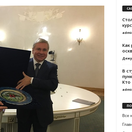
СА
Сто
курс
admi
Как
оск
Дежу
В с
пун
Кто
admi
ПО
Все 
Глав