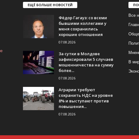
ЕЩЁ БОЛЬШЕ НОВОСТЕЙ
ПО
Все н
Фёдор Гагауз: со всеми
бывшими коллегами у
Глав
меня сохранились
хорошие отношения
Обще
07.08.2026
Поли
ие
Мнен
За сутки в Молдове
зафиксировали 5 случаев
В ми
мошенничества на сумму
более...
Экон
07.08.2026
Аграрии требуют
сохранить НДС на уровне
8% и выступают против
повышения...
07.08.2026