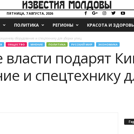
ПЯТНИЦА, 7 АВГУСТА, 2026
О
ПОЛИТИКА
РЕГИОНЫ
КРАСОТА И ЗДОРОВЬ
Кишиневу оборудование и спецтехнику для уборки улиц
В
ОБЩЕСТВО
МНЕНИЕ
ПОЛИТИКА
РУССКИЙ МИР
ЭКОНОМИКА
 власти подарят К
ие и спецтехнику д
Го