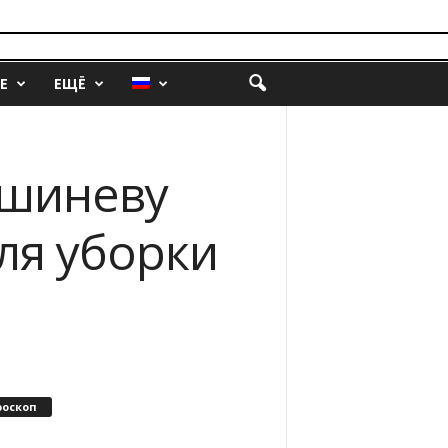
Е
ЕЩЁ
ишиневу
ля уборки
роскоп