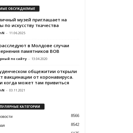
МЫЕ ОБСУЖДАЕМЫЕ
личный музей приглашает на
ы по искусству ткачества
nN
-
11.06.2025
 расследуют в Молдове случаи
вернения памятников ВОВ
рный по сайту
-
13.04.2020
туденческом общежитии открыли
кт вакцинации от коронавируса.
 и когда может там привиться
nN
-
03.11.2021
ПУЛЯРНЫЕ КАТЕГОРИИ
8566
новости
8542
ная