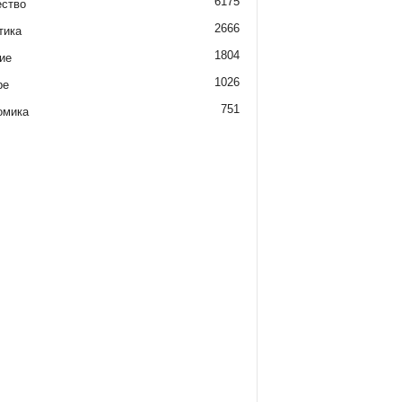
6175
ство
2666
тика
1804
ие
1026
ре
751
омика