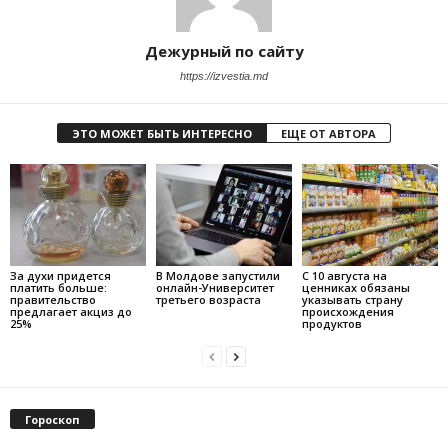
Дежурный по сайту
https://izvestia.md
ЭТО МОЖЕТ БЫТЬ ИНТЕРЕСНО
ЕЩЕ ОТ АВТОРА
За духи придется
В Молдове запустили
С 10 августа на
платить больше:
онлайн-Университет
ценниках обязаны
правительство
третьего возраста
указывать страну
предлагает акциз до
происхождения
25%
продуктов
Гороскоп