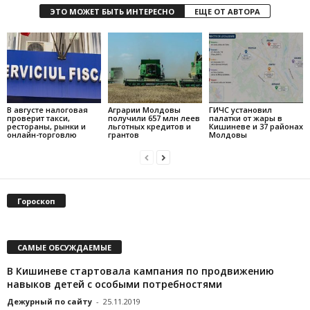
ЭТО МОЖЕТ БЫТЬ ИНТЕРЕСНО
ЕЩЕ ОТ АВТОРА
В августе налоговая
Аграрии Молдовы
ГИЧС установил
проверит такси,
получили 657 млн леев
палатки от жары в
рестораны, рынки и
льготных кредитов и
Кишиневе и 37 районах
онлайн-торговлю
грантов
Молдовы
Гороскоп
САМЫЕ ОБСУЖДАЕМЫЕ
В Кишиневе стартовала кампания по продвижению
навыков детей с особыми потребностями
Дежурный по сайту
-
25.11.2019