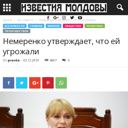
Домой
Все новости
Немеренко утверждает, что ей угрожали
ВСЕ НОВОСТИ
ГЛАВНАЯ
МНЕНИЕ
ОБЩЕСТВО
ПОЛИТИКА
ПРОИСШЕСТВИЯ
Немеренко утверждает, что ей
угрожали
От
pravda
-
03.12.2019
6807
0