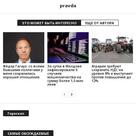
pravda
ЭТО МОЖЕТ БЫТЬ ИНТЕРЕСНО
ЕЩЕ ОТ АВТОРА
Фёдор Гагауз: со всеми
За сутки в Молдове
Аграрии требуют
бывшими коллегами у
зафиксировали 5
сохранить НДС на
меня сохранились
случаев
уровне 8% и выступают
хорошие отношения
мошенничества на
против повышения до
сумму более 1,5 млн
12%
леев
Гороскоп
САМЫЕ ОБСУЖДАЕМЫЕ