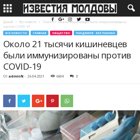
Домой
Все новости
Около 21 тысячи кишиневцев были иммунизированы
против COVID-19
ВСЕ НОВОСТИ
ГЛАВНАЯ
ОБЩЕСТВО
ПАНДЕМИЯ - БЕЗ ПАНИКИ
Около 21 тысячи кишиневцев
были иммунизированы против
COVID-19
От
adminN
-
26.04.2021
6604
0