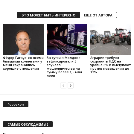
ЭТО МОЖЕТ БЫТЬ ИНТЕРЕСНО
ЕЩЕ ОТ АВТОРА
Фёдор Гагауз: со всеми
За сутки в Молдове
Аграрии требуют
бывшими коллегами у
зафиксировали 5
сохранить НДС на
меня сохранились
случаев
уровне 8% и выступают
хорошие отношения
мошенничества на
против повышения до
сумму более 1,5 млн
12%
леев
Гороскоп
САМЫЕ ОБСУЖДАЕМЫЕ