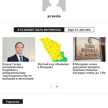
pravda
ЭТО МОЖЕТ БЫТЬ ИНТЕРЕСНО
ЕЩЕ ОТ АВТОРА
Федор Гагауз
Желтый код объявлен
В Молдове снова
раскритиковал
в Молдове
дорожают кредиты.
поправки к
Нацбанк повысил
избирательному
базовую ставку до 7,5%
законодательству по
выборам в автономии
Гороскоп