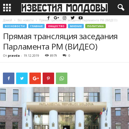
Домой
Все новости
Прямая трансляция заседания Парламента РМ (ВИДЕО)
ВСЕ НОВОСТИ
ГЛАВНАЯ
ОБЩЕСТВО
МНЕНИЕ
ПОЛИТИКА
Прямая трансляция заседания
Парламента РМ (ВИДЕО)
От
pravda
-
19.12.2019
8979
0