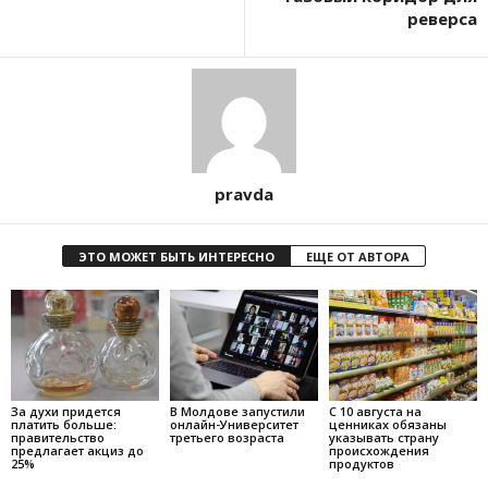
реверса
pravda
ЭТО МОЖЕТ БЫТЬ ИНТЕРЕСНО
ЕЩЕ ОТ АВТОРА
За духи придется
В Молдове запустили
С 10 августа на
платить больше:
онлайн-Университет
ценниках обязаны
правительство
третьего возраста
указывать страну
предлагает акциз до
происхождения
25%
продуктов