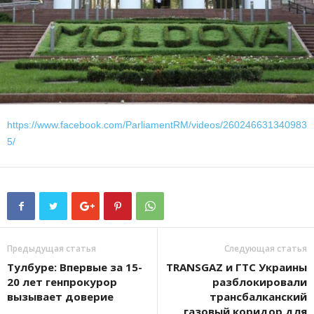
https://www.facebook.com/ParliamentRM/videos/260246631340983
5/
Предыдущая статья
Следующая статья
Тулбуре: Впервые за 15-
TRANSGAZ и ГТС Украины
20 лет генпрокурор
разблокировали
вызывает доверие
трансбалканский
газовый коридор для