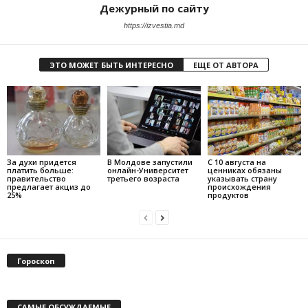
Дежурный по сайту
https://izvestia.md
ЭТО МОЖЕТ БЫТЬ ИНТЕРЕСНО
ЕЩЕ ОТ АВТОРА
За духи придется
В Молдове запустили
С 10 августа на
платить больше:
онлайн-Университет
ценниках обязаны
правительство
третьего возраста
указывать страну
предлагает акциз до
происхождения
25%
продуктов
Гороскоп
САМЫЕ ОБСУЖДАЕМЫЕ