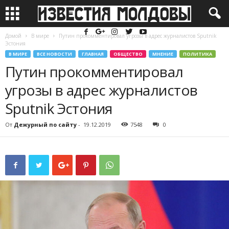
Домой
В мире
Путин прокомментировал угрозы в адрес журналистов Sputnik
Эстония
В МИРЕ
ВСЕ НОВОСТИ
ГЛАВНАЯ
ОБЩЕСТВО
МНЕНИЕ
ПОЛИТИКА
Путин прокомментировал
угрозы в адрес журналистов
Sputnik Эстония
От
Дежурный по сайту
-
19.12.2019
7548
0