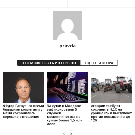
pravda
ЭТО МОЖЕТ БЫТЬ ИНТЕРЕСНО
ЕЩЕ ОТ АВТОРА
Фёдор Гагауз: со всеми
За сутки в Молдове
Аграрии требуют
бывшими коллегами у
зафиксировали 5
сохранить НДС на
меня сохранились
случаев
уровне 8% и выступают
хорошие отношения
мошенничества на
против повышения до
сумму более 1,5 млн
12%
леев