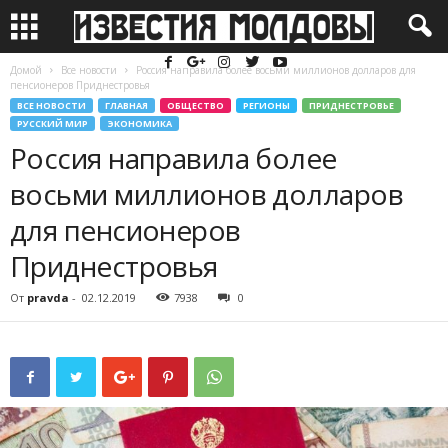
Домой
Все новости
Россия направила более восьми миллионов долларов для
пенсионеров Приднестровья
ВСЕ НОВОСТИ
ГЛАВНАЯ
ОБЩЕСТВО
РЕГИОНЫ
ПРИДНЕСТРОВЬЕ
РУССКИЙ МИР
ЭКОНОМИКА
Россия направила более
восьми миллионов долларов
для пенсионеров
Приднестровья
От
pravda
-
02.12.2019
7938
0