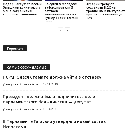
Фёдор Гагауз: со всеми
За сутки в Молдове
Аграрии требуют
бывшими коллегами у
зафиксировали 5
сохранить НДС на
меня сохранились
случаев
уровне 8% и выступают
хорошие отношения
мошенничества на
против повышения до
сумму более 1,5 млн
12%
леев
Гороскоп
САМЫЕ ОБСУЖДАЕМЫЕ
ПСРМ: Олеся Стамате должна уйти в отставку
Дежурный по сайту
-
06.11.2019
Президент должна была подчиниться воле
парламентского большинства — депутат
Дежурный по сайту
-
21.04.2021
В Парламенте Гагаузии утвердили новый состав
Исполкома