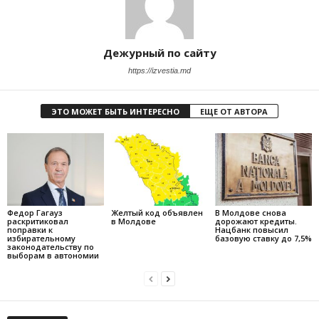
Дежурный по сайту
https://izvestia.md
ЭТО МОЖЕТ БЫТЬ ИНТЕРЕСНО
ЕЩЕ ОТ АВТОРА
Федор Гагауз
Желтый код объявлен
В Молдове снова
раскритиковал
в Молдове
дорожают кредиты.
поправки к
Нацбанк повысил
избирательному
базовую ставку до 7,5%
законодательству по
выборам в автономии