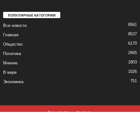
ПОПУЛЯРНЫЕ КАТЕГОРИИ
8561
Все новости
8537
Главная
6170
Общество
2665
Политика
1803
Мнение
1026
В мире
751
Экономика
Все новости
Контакты
© все права защищены ©2019-2020
Использование материалов данного сайта возможно, при обязательном
наличии активной ссылки на
izvestia.md