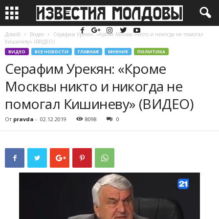
Домой
Видео
Серафим Урекян: «Кроме Москвы никто и никогда не помогал
Кишиневу» (ВИДЕО)
ВИДЕО
ВСЕ НОВОСТИ
ГЛАВНАЯ
МНЕНИЕ
ПОЛИТИКА
Серафим Урекян: «Кроме
Москвы никто и никогда не
помогал Кишиневу» (ВИДЕО)
От
pravda
-
02.12.2019
8098
0