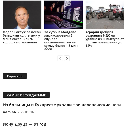
Фёдор Гагауз: со всеми
За сутки в Молдове
Аграрии требуют
бывшими коллегами у
зафиксировали 5
сохранить НДС на
меня сохранились
случаев
уровне 8% и выступают
хорошие отношения
мошенничества на
против повышения до
сумму более 1,5 млн
12%
леев
Гороскоп
САМЫЕ ОБСУЖДАЕМЫЕ
Из больницы в Бухаресте украли три человеческие ноги
adminN
-
29.01.2025
Иону Друцэ — 91 год