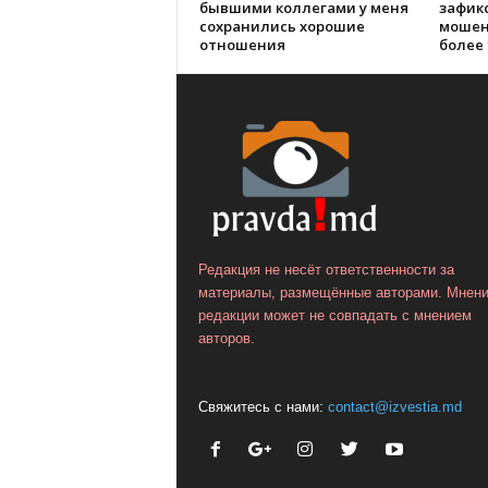
бывшими коллегами у меня
зафик
сохранились хорошие
мошен
отношения
более 
Редакция не несёт ответственности за
материалы, размещённые авторами. Мнен
редакции может не совпадать с мнением
авторов.
Свяжитесь с нами:
contact@izvestia.md