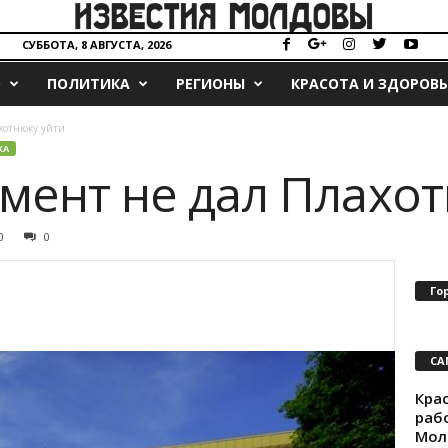
СУББОТА, 8 АВГУСТА, 2026
О
ПОЛИТИКА
РЕГИОНЫ
КРАСОТА И ЗДОРОВЬ
хотнюку уйти
КА
мент не дал Плахот
0
0
Го
СА
Крас
раб
Мол