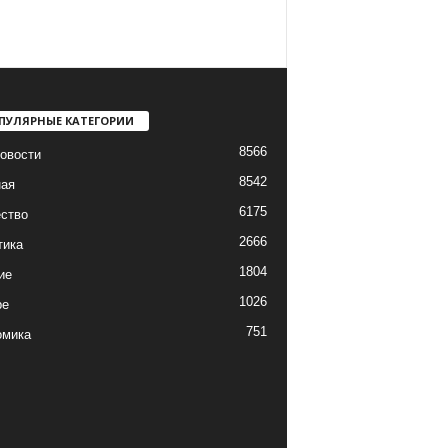
ПУЛЯРНЫЕ КАТЕГОРИИ
8566
овости
8542
ная
6175
ство
2666
тика
1804
ие
1026
ре
751
омика