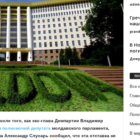
admi
Гре
наш
prav
В Н
пог
Дежу
ПО
Все 
Глав
Обще
Поли
после того, как экс-глава Демпартии Владимир
Мнен
я полномочий депутата
молдавского парламента,
В ми
а Александр Слусарь сообщил, что эта отставка не