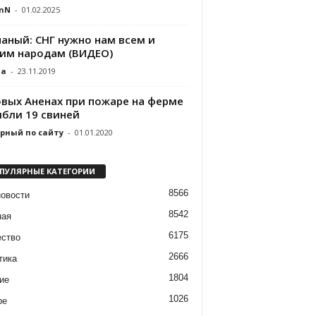
nN
-
01.02.2025
чаный: СНГ нужно нам всем и
им народам (ВИДЕО)
da
-
23.11.2019
овых Аненах при пожаре на ферме
ибли 19 свиней
рный по сайту
-
01.01.2020
ПУЛЯРНЫЕ КАТЕГОРИИ
8566
новости
8542
ная
6175
ство
2666
тика
1804
ие
1026
ре