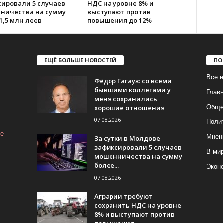
сировали 5 случаев
НДС на уровне 8% и
ничества на сумму
выступают против
1,5 млн леев
повышения до 12%
ЕЩЁ БОЛЬШЕ НОВОСТЕЙ
ПО
Все н
Фёдор Гагауз: со всеми
бывшими коллегами у
Глав
меня сохранились
хорошие отношения
Обще
07.08.2026
Поли
ие
Мнен
За сутки в Молдове
зафиксировали 5 случаев
В ми
мошенничества на сумму
более...
Экон
07.08.2026
Аграрии требуют
сохранить НДС на уровне
8% и выступают против
повышения...