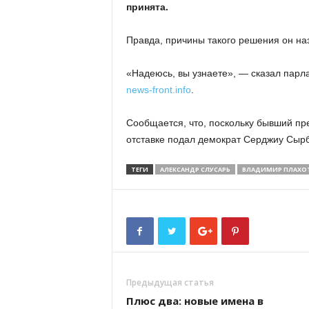
принята.
Правда, причины такого решения он наз
«Надеюсь, вы узнаете», — сказал парл
news-front.info
.
Сообщается, что, поскольку бывший пр
отставке подал демократ Серджиу Сырб
ТЕГИ
АЛЕКСАНДР СЛУСАРЬ
ВЛАДИМИР ПЛАХО
Предыдущая статья
Плюс два: новые имена в