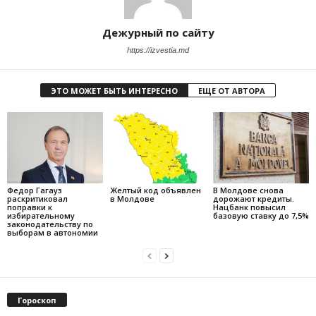
Дежурный по сайту
https://izvestia.md
ЭТО МОЖЕТ БЫТЬ ИНТЕРЕСНО
ЕЩЕ ОТ АВТОРА
Федор Гагауз
Желтый код объявлен
В Молдове снова
раскритиковал
в Молдове
дорожают кредиты.
поправки к
Нацбанк повысил
избирательному
базовую ставку до 7,5%
законодательству по
выборам в автономии
Гороскоп