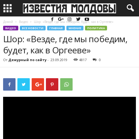
Домой
Видео
Шор: «Везде, где мы победим, будет, как в Оргееве»
ВИДЕО
ВСЕ НОВОСТИ
ГЛАВНАЯ
МНЕНИЕ
ПОЛИТИКА
Шор: «Везде, где мы победим,
будет, как в Оргееве»
От
Дежурный по сайту
-
23.09.2019
4817
0