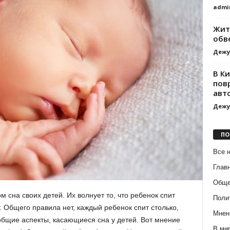
admi
Жит
обв
Дежу
В К
пов
авт
Дежу
ПО
Все 
Глав
Обще
 сна своих детей. Их волнует то, что ребенок спит
Поли
. Общего правила нет, каждый ребенок спит столько,
Мнен
общие аспекты, касающиеся сна у детей. Вот мнение
В ми