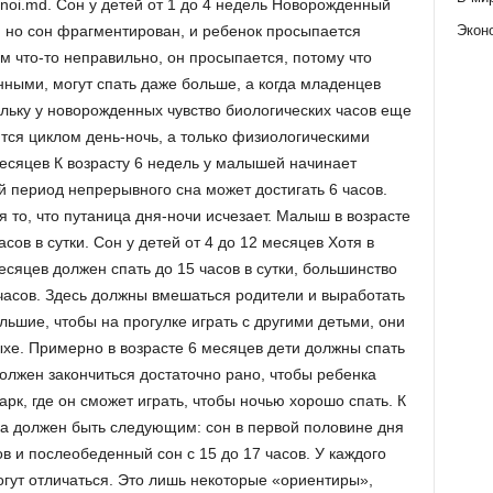
 noi.md. Сон у детей от 1 до 4 недель Новорожденный
Экон
и, но сон фрагментирован, и ребенок просыпается
ним что-то неправильно, он просыпается, потому что
нными, могут спать даже больше, а когда младенцев
ольку у новорожденных чувство биологических часов еще
тся циклом день-ночь, а только физиологическими
месяцев К возрасту 6 недель у малышей начинает
 период непрерывного сна может достигать 6 часов.
то, что путаница дня-ночи исчезает. Малыш в возрасте
сов в сутки. Сон у детей от 4 до 12 месяцев Хотя в
есяцев должен спать до 15 часов в сутки, большинство
часов. Здесь должны вмешаться родители и выработать
льшие, чтобы на прогулке играть с другими детьми, они
хе. Примерно в возрасте 6 месяцев дети должны спать
олжен закончиться достаточно рано, чтобы ребенка
арк, где он сможет играть, чтобы ночью хорошо спать. К
ка должен быть следующим: сон в первой половине дня
сов и послеобеденный сон с 15 до 17 часов. У каждого
огут отличаться. Это лишь некоторые «ориентиры»,