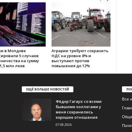
ки в Молдове
Аграрии требуют сохранить
сировали 5 случаев
НДС на уровне 8% и
ничества на сумму
выступают против
1,5 млн леев
повышения до 12%
ЕЩЁ БОЛЬШЕ НОВОСТЕЙ
ПО
Все н
Фёдор Гагауз: со всеми
бывшими коллегами у
Глав
меня сохранились
хорошие отношения
Обще
07.08.2026
Поли