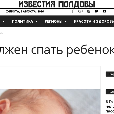
СУББОТА, 8 АВГУСТА, 2026
О
ПОЛИТИКА
РЕГИОНЫ
КРАСОТА И ЗДОРОВЬ
ок
лжен спать ребено
Го
СА
В Ге
чел
пас