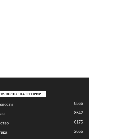
ПУЛЯРНЫЕ КАТЕГОРИИ
8566
овости
8542
ная
6175
ство
2666
тика