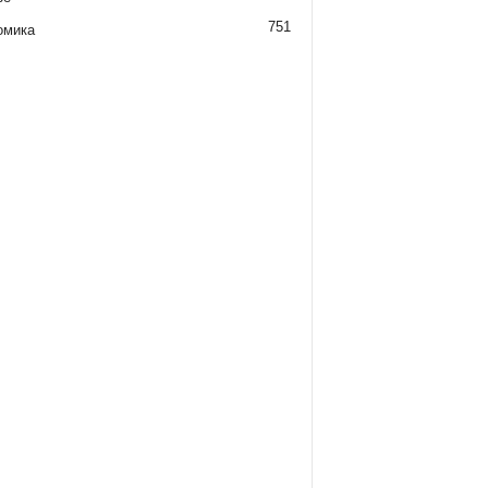
751
омика