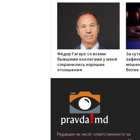
Фёдор Гагауз: со всеми
За сут
бывшими коллегами у меня
зафик
сохранились хорошие
мошен
отношения
более 
Редакция не несёт ответственности за