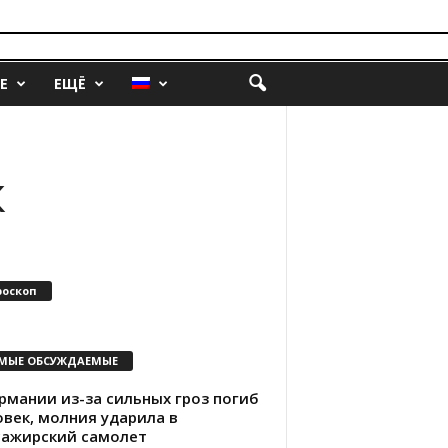
Е
ЕЩЁ
к
роскоп
МЫЕ ОБСУЖДАЕМЫЕ
рмании из-за сильных гроз погиб
овек, молния ударила в
сажирский самолет