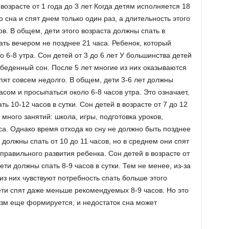
возрасте от 1 года до 3 лет Когда детям исполняется 18
 сна и спят днем только один раз, а длительность этого
ов. В общем, дети этого возраста должны спать в
ать вечером не позднее 21 часа. Ребенок, который
о 6-8 утра. Сон детей от 3 до 6 лет У большинства детей
обеденный сон. После 5 лет многие из них оказываются
спят совсем недолго. В общем, дети 3-6 лет должны
сом и просыпаться около 6-8 часов утра. Это означает,
ь 10-12 часов в сутки. Сон детей в возрасте от 7 до 12
 много занятий: школа, игры, подготовка уроков,
са. Однако время отхода ко сну не должно быть позднее
т должны спать от 10 до 11 часов, но в среднем они спят
 правильного развития ребенка. Сон детей в возрасте от
ети должны спать 8-9 часов в сутки. Тем не менее, из-за
з них чувствуют потребность спать больше этого
ети спят даже меньше рекомендуемых 8-9 часов. Но это
низм еще формируется, и недостаток сна может