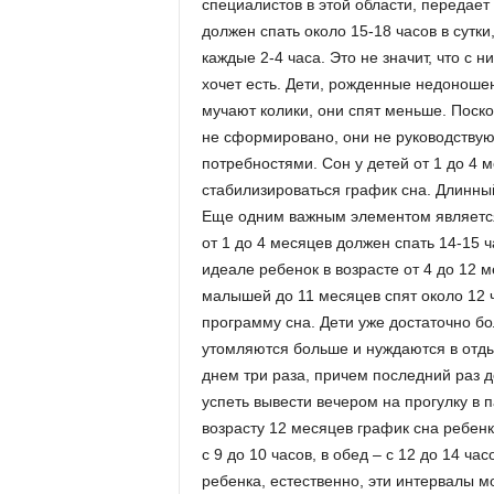
специалистов в этой области, передает
должен спать около 15-18 часов в сутк
каждые 2-4 часа. Это не значит, что с 
хочет есть. Дети, рожденные недоноше
мучают колики, они спят меньше. Поск
не сформировано, они не руководствую
потребностями. Сон у детей от 1 до 4 
стабилизироваться график сна. Длинный
Еще одним важным элементом является 
от 1 до 4 месяцев должен спать 14-15 ча
идеале ребенок в возрасте от 4 до 12 м
малышей до 11 месяцев спят около 12 
программу сна. Дети уже достаточно бо
утомляются больше и нуждаются в отды
днем три раза, причем последний раз д
успеть вывести вечером на прогулку в п
возрасту 12 месяцев график сна ребен
с 9 до 10 часов, в обед – с 12 до 14 ча
ребенка, естественно, эти интервалы м