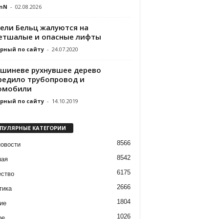
nN
-
02.08.2026
ели Бельц жалуются на
етшалые и опасные лифты
рный по сайту
-
24.07.2020
ишиневе рухнувшее дерево
редило трубопровод и
омобили
рный по сайту
-
14.10.2019
ПУЛЯРНЫЕ КАТЕГОРИИ
8566
новости
8542
ная
6175
ство
2666
тика
1804
ие
1026
ре