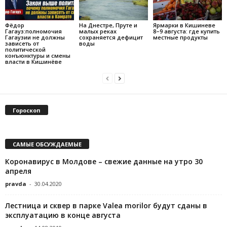
Фёдор
На Днестре, Пруте и
Ярмарки в Кишиневе
Гагауз:полномочия
малых реках
8–9 августа: где купить
Гагаузии не должны
сохраняется дефицит
местные продукты
зависеть от
воды
политической
конъюнктуры и смены
власти в Кишинёве
Гороскоп
САМЫЕ ОБСУЖДАЕМЫЕ
Коронавирус в Молдове – свежие данные на утро 30
апреля
pravda
-
30.04.2020
Лестница и сквер в парке Valea morilor будут сданы в
эксплуатацию в конце августа