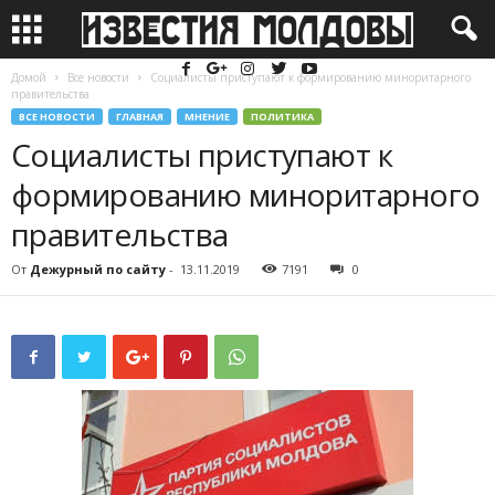
Домой
Все новости
Социалисты приступают к формированию миноритарного
правительства
ВСЕ НОВОСТИ
ГЛАВНАЯ
МНЕНИЕ
ПОЛИТИКА
Социалисты приступают к
формированию миноритарного
правительства
От
Дежурный по сайту
-
13.11.2019
7191
0