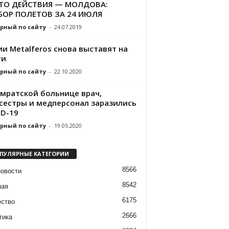
ТО ДЕЙСТВИЯ — МОЛДОВА:
БОР ПОЛЕТОВ ЗА 24 ИЮЛЯ
рный по сайту
-
24.07.2019
и Metalferos снова выставят на
ги
рный по сайту
-
22.10.2020
омратской больнице врач,
сестры и медперсонал заразились
ID-19
рный по сайту
-
19.05.2020
ПУЛЯРНЫЕ КАТЕГОРИИ
8566
новости
8542
ная
6175
ство
2666
тика