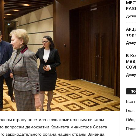
МЕС
РАЗ
Дежу
Акци
тор
Дежу
В К
мед
COV
Дежу
ПО
Все 
Глав
лдовы страну посетила с ознакомительным визитом
Обще
по вопросам демократии Комитета министров Совета
Поли
го законодательного органа нашей страны Зинаида