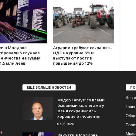
ки в Молдове
Аграрии требуют сохранить
сировали 5 случаев
НДС на уровне 8% и
ничества на сумму
выступают против
1,5 млн леев
повышения до 12%
ЕЩЁ БОЛЬШЕ НОВОСТЕЙ
ПО
Все н
Фёдор Гагауз: со всеми
бывшими коллегами у
Глав
меня сохранились
хорошие отношения
Обще
07.08.2026
Поли
ие
Мнен
За сутки в Молдове