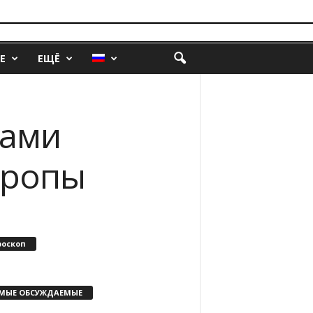
Е
ЕЩЁ
лами
вропы
роскоп
МЫЕ ОБСУЖДАЕМЫЕ