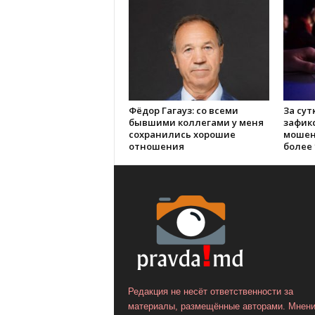
Фёдор Гагауз: со всеми
За сут
бывшими коллегами у меня
зафик
сохранились хорошие
мошен
отношения
более 
Редакция не несёт ответственности за
материалы, размещённые авторами. Мнен