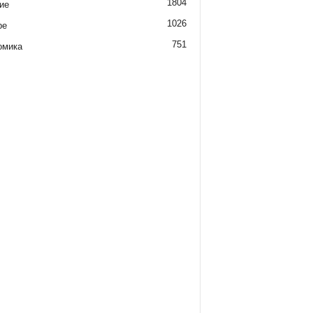
1804
ие
1026
ре
751
омика