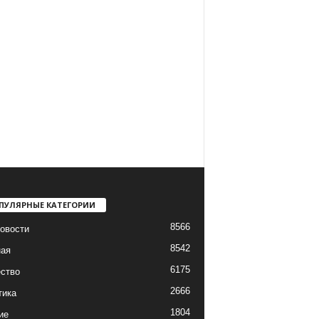
ПУЛЯРНЫЕ КАТЕГОРИИ
8566
овости
8542
ная
6175
ство
2666
тика
1804
ие