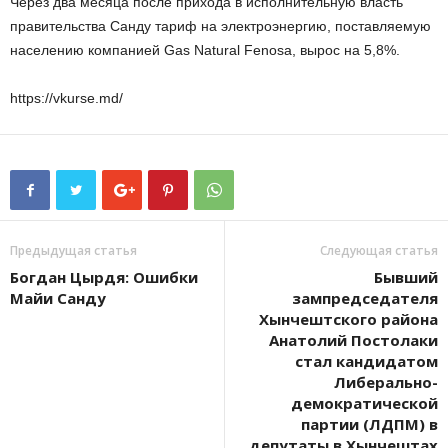
Через два месяца после прихода в исполнительную власть
правительства Санду тариф на электроэнергию, поставляемую
населению компанией Gas Natural Fenosa, вырос на 5,8%.
https://vkurse.md/
Предыдущая статья
Следующая статья
Богдан Цырдя: Ошибки
Бывший
Майи Санду
зампредседателя
Хынчештского района
Анатолий Постолаки
стал кандидатом
Либерально-
демократической
партии (ЛДПМ) в
депутаты в Хынчештах