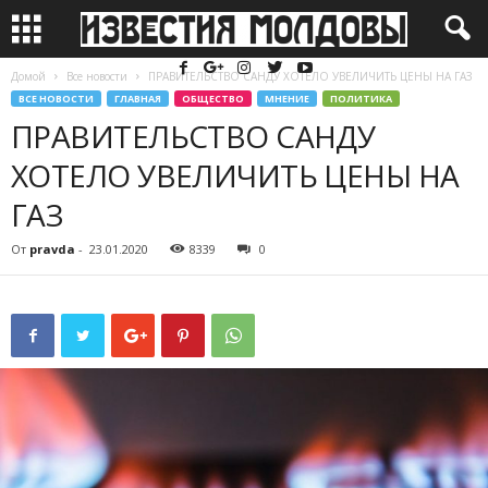
Домой
Все новости
ПРАВИТЕЛЬСТВО САНДУ ХОТЕЛО УВЕЛИЧИТЬ ЦЕНЫ НА ГАЗ
ВСЕ НОВОСТИ
ГЛАВНАЯ
ОБЩЕСТВО
МНЕНИЕ
ПОЛИТИКА
ПРАВИТЕЛЬСТВО САНДУ
ХОТЕЛО УВЕЛИЧИТЬ ЦЕНЫ НА
ГАЗ
От
pravda
-
23.01.2020
8339
0