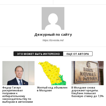
Дежурный по сайту
https://izvestia.md
ЭТО МОЖЕТ БЫТЬ ИНТЕРЕСНО
ЕЩЕ ОТ АВТОРА
Федор Гагауз
Желтый код объявлен
В Молдове снова
раскритиковал
в Молдове
дорожают кредиты.
поправки к
Нацбанк повысил
избирательному
базовую ставку до 7,5%
законодательству по
выборам в автономии