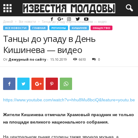
Домой
Все новости
Танцы до упаду в День Кишинева — видео
ВСЕ НОВОСТИ
ГЛАВНАЯ
РЕГИОНЫ
КИШИНЕВ
ОБЩЕСТВО
Танцы до упаду в День
Кишинева — видео
От
Дежурный по сайту
-
15.10.2019
6610
0
https://www.youtube.com/watch?v=hhu8Mu8bciQ&feature=youtu.be
Жители Кишинева отмечали Храмовый праздник не только
на площади великого национального собрания.
На центральном рынке столицы также звучала музыка, а