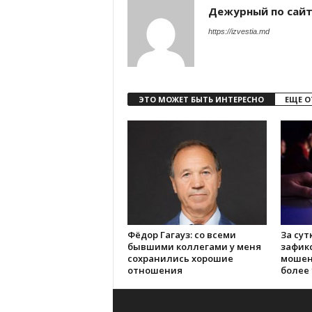
Дежурный по сай
https://izvestia.md
ЭТО МОЖЕТ БЫТЬ ИНТЕРЕСНО
ЕЩЕ О
Фёдор Гагауз: со всеми
За сут
бывшими коллегами у меня
зафик
сохранились хорошие
мошен
отношения
более 