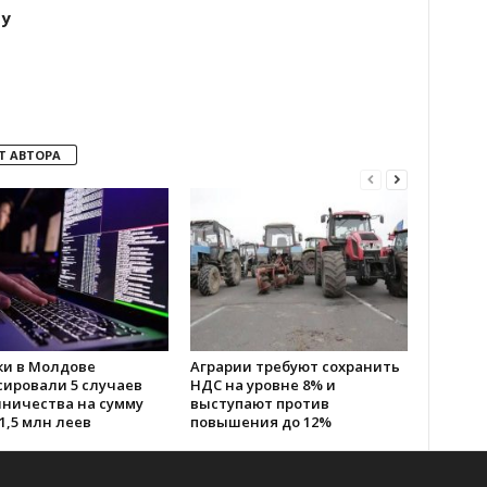
ту
Т АВТОРА
ки в Молдове
Аграрии требуют сохранить
сировали 5 случаев
НДС на уровне 8% и
ничества на сумму
выступают против
1,5 млн леев
повышения до 12%