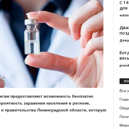
C 14
для
admi
Два
поз
Дежу
Бог
вес
prav
ПО
Все 
антам предоставляют возможность бесплатно
Глав
ероятность заражения населения в регионе,
Обще
 и правительства Ленинградской области, которую
Поли
Мнен