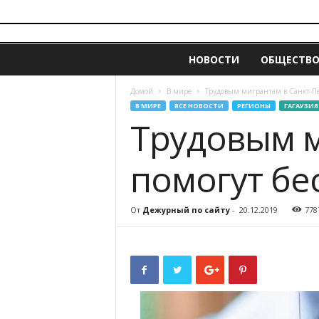
i
z
НОВОСТИ
ОБЩЕСТВ
v
e
s
Домой
В мире
Трудовым мигрантам в Санкт-Пе
t
В МИРЕ
ВСЕ НОВОСТИ
РЕГИОНЫ
ГАГАУЗИЯ
i
Трудовым м
a
.
помогут бе
m
d
От
Дежурный по сайту
-
20.12.2019
778