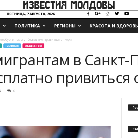
ПЯТНИЦА, 7 АВГУСТА, 2026
О
ПОЛИТИКА
РЕГИОНЫ
КРАСОТА И ЗДОРОВЬ
тербурге помогут бесплатно привиться от кори
ГЛАВНАЯ
ОБЩЕСТВО
игрантам в Санкт-
сплатно привиться 
7
0
Го
СА