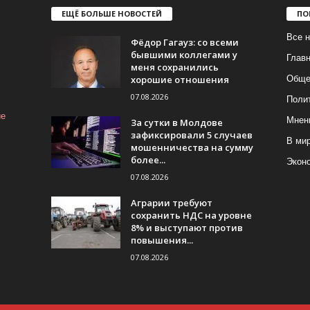
ЕЩЁ БОЛЬШЕ НОВОСТЕЙ
ПО
Все н
Фёдор Гагауз: со всеми
бывшими коллегами у
Глав
меня сохранились
хорошие отношения
Обще
07.08.2026
Поли
ие
Мнен
За сутки в Молдове
зафиксировали 5 случаев
В ми
мошенничества на сумму
более...
Экон
07.08.2026
Аграрии требуют
сохранить НДС на уровне
8% и выступают против
повышения...
07.08.2026