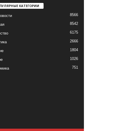
ПУЛЯРНЫЕ КАТЕГОРИИ
8566
овости
8542
ная
6175
ство
2666
тика
1804
ие
1026
ре
751
омика