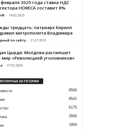
 февраля 2025 года cтавка НДС
 сектора HORECA составит 8%
nN
-
14.02.2025
жды тридцать: патриарх Кирилл
дравил митрополита Владимира
рный по сайту
-
21.07.2019
дан Цырдя: Молдова рассмешит
ь мир «Революцией уголовников»
da
-
07.02.2020
ПУЛЯРНЫЕ КАТЕГОРИИ
8566
новости
8542
ная
6175
ство
2666
тика
1804
ие