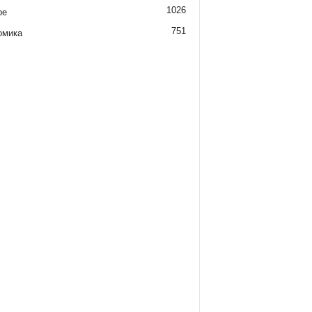
1026
ре
751
омика