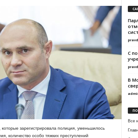
СА
Пар
отм
сис
prav
С п
учр
prav
В М
свер
admi
ПО
Все 
, которые зарегистрировала полиция, уменьшилось
Глав
емя, количество особо тяжких преступлений