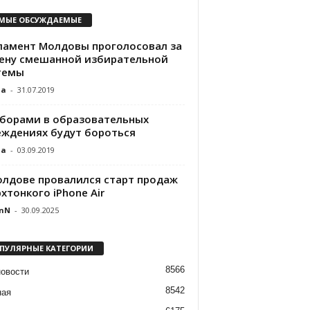
МЫЕ ОБСУЖДАЕМЫЕ
ламент Молдовы проголосовал за
ену смешанной избирательной
темы
da
-
31.07.2019
оборами в образовательных
еждениях будут бороться
da
-
03.09.2019
олдове провалился старт продаж
хтонкого iPhone Air
nN
-
30.09.2025
ПУЛЯРНЫЕ КАТЕГОРИИ
8566
новости
8542
ная