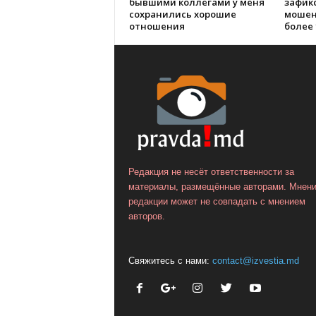
бывшими коллегами у меня
зафик
сохранились хорошие
мошен
отношения
более 
Редакция не несёт ответственности за
материалы, размещённые авторами. Мнен
редакции может не совпадать с мнением
авторов.
Свяжитесь с нами:
contact@izvestia.md