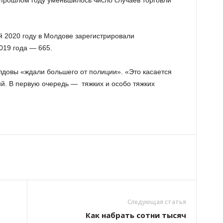
в прошлом году уменьшилось число случаев торговли
й 2020 году в Молдове зарегистрировали
019 года — 665.
лдовы «ждали большего от полиции». «Это касается
й. В первую очередь — тяжких и особо тяжких
Следующая статья
Как набрать сотни тысяч