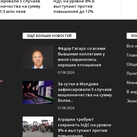
сировали 5 случаев
НДС на уровне 8% и
ничества на сумму
выступают против
1,5 млн леев
повышения до 12%
ЕЩЁ БОЛЬШЕ НОВОСТЕЙ
ПО
Все н
Фёдор Гагауз: со всеми
бывшими коллегами у
Глав
меня сохранились
хорошие отношения
Обще
07.08.2026
Поли
ие
Мнен
За сутки в Молдове
зафиксировали 5 случаев
В ми
мошенничества на сумму
более...
Экон
07.08.2026
Аграрии требуют
сохранить НДС на уровне
8% и выступают против
повышения...