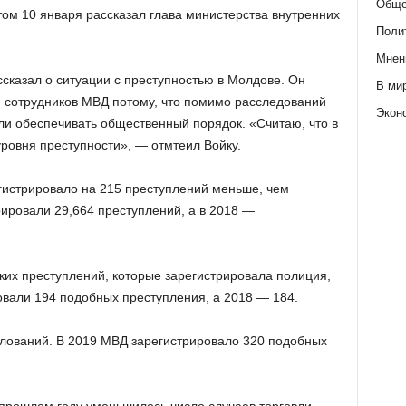
Обще
том 10 января рассказал глава министерства внутренних
Поли
Мнен
сказал о ситуации с преступностью в Молдове. Он
В ми
я сотрудников МВД потому, что помимо расследований
Экон
и обеспечивать общественный порядок. «Считаю, что в
ровня преступности», — отмтеил Войку.
егистрировало на 215 преступлений меньше, чем
трировали 29,664 преступлений, а в 2018 —
жких преступлений, которые зарегистрировала полиция,
овали 194 подобных преступления, а 2018 — 184.
илований. В 2019 МВД зарегистрировало 320 подобных