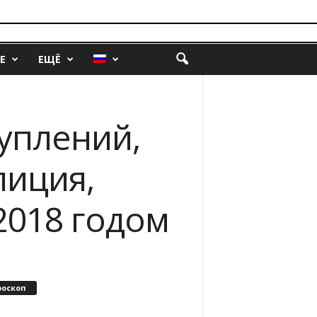
Е
ЕЩЁ
туплений,
лиция,
2018 годом
роскоп