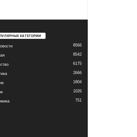
ПУЛЯРНЫЕ КАТЕГОРИИ
8566
овости
8542
ная
6175
ство
2666
тика
1804
ие
1026
ре
751
омика