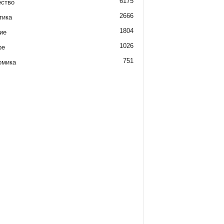
6175
ство
2666
тика
1804
ие
1026
ре
751
омика