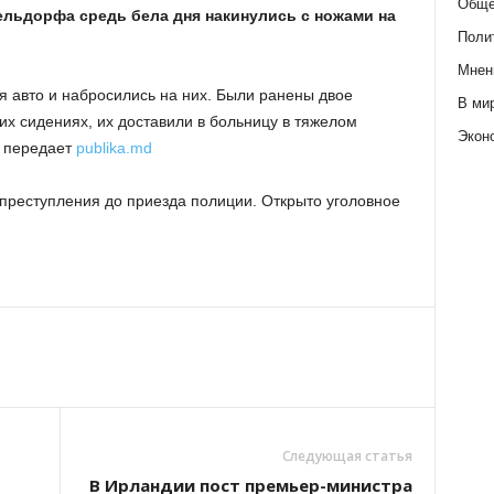
Обще
льдорфа средь бела дня накинулись с ножами на
Поли
Мнен
 авто и набросились на них. Были ранены двое
В ми
их сидениях, их доставили в больницу в тяжелом
Экон
, передает
publika.md
преступления до приезда полиции. Открыто уголовное
Следующая статья
В Ирландии пост премьер-министра