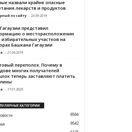
ные назвали крайне опасные
етания лекарств и продуктов
рный по сайту
-
23.09.2019
 Гагаузии представил
ормацию о месторасположении
х избирательных участков на
орах Башкана Гагаузии
da
-
21.06.2019
товый переполох. Почему в
дове многих получателей
ылок теперь заставляют платить
лины
da
-
17.01.2020
ПУЛЯРНЫЕ КАТЕГОРИИ
8566
новости
8542
ная