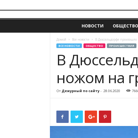
i
z
НОВОСТИ
ОБЩЕСТВ
v
e
s
Домой
Все новости
В Дюссельдорфе произошло
t
ВСЕ НОВОСТИ
ОБЩЕСТВО
ПРОИСШЕСТВИЯ
i
В Дюссель
a
.
ножом на 
m
d
От
Дежурный по сайту
-
28.06.2020
766