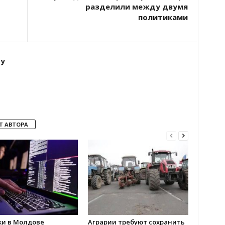
разделили между двумя
политиками
ту
Т АВТОРА
ки в Молдове
Аграрии требуют сохранить