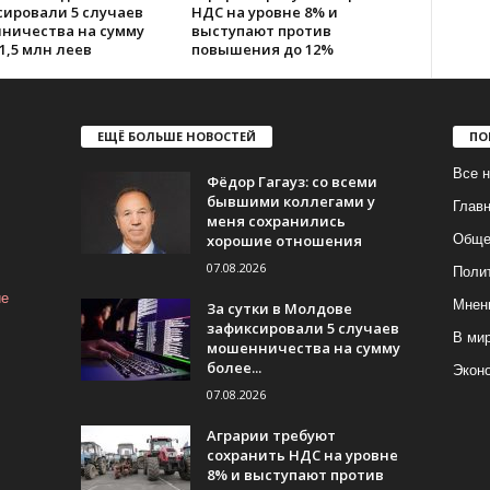
сировали 5 случаев
НДС на уровне 8% и
ничества на сумму
выступают против
1,5 млн леев
повышения до 12%
ЕЩЁ БОЛЬШЕ НОВОСТЕЙ
ПО
Все н
Фёдор Гагауз: со всеми
бывшими коллегами у
Глав
меня сохранились
хорошие отношения
Обще
07.08.2026
Поли
ие
Мнен
За сутки в Молдове
зафиксировали 5 случаев
В ми
мошенничества на сумму
более...
Экон
07.08.2026
Аграрии требуют
сохранить НДС на уровне
8% и выступают против