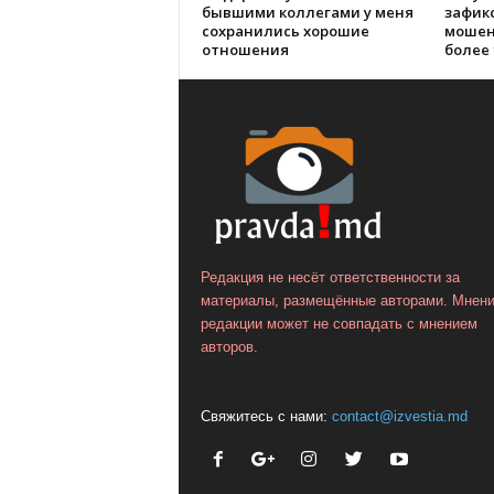
бывшими коллегами у меня
зафик
сохранились хорошие
мошен
отношения
более 
Редакция не несёт ответственности за
материалы, размещённые авторами. Мнен
редакции может не совпадать с мнением
авторов.
Свяжитесь с нами:
contact@izvestia.md