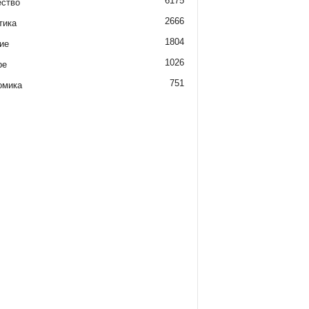
6175
ство
2666
тика
1804
ие
1026
ре
751
омика