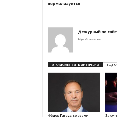
нормализуется
Дежурный по сай
https://izvestia.md
ЭТО МОЖЕТ БЫТЬ ИНТЕРЕСНО
ЕЩЕ О
Фёдор Гагауз: со всеми
За сут