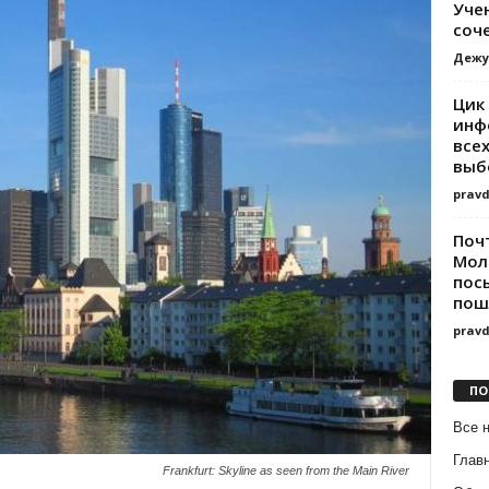
Уче
соч
Дежу
Цик
инф
все
выб
prav
Поч
Мол
пос
пош
prav
ПО
Все 
Глав
Frankfurt: Skyline as seen from the Main River