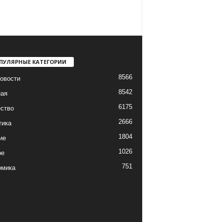
ПУЛЯРНЫЕ КАТЕГОРИИ
8566
овости
8542
ная
6175
ство
2666
тика
1804
ие
1026
ре
751
омика