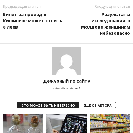
Предыдущая статья
Следующая статья
Билет за проезд в
Результаты
Кишиневе может стоить
исследования: в
8 леев
Молдове женщинам
небезопасно
Дежурный по сайту
https://izvestia.md
ЭТО МОЖЕТ БЫТЬ ИНТЕРЕСНО
ЕЩЕ ОТ АВТОРА