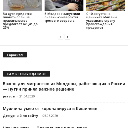
За духи придется
В Молдове запустили
С 10 августа на
платить больше:
онлайн-Университет
ценниках обязаны
правительство
третьего возраста
указывать страну
предлагает акциз до
происхождения
25%
продуктов
Гороскоп
САМЫЕ ОБСУЖДАЕМЫЕ
Важно для мигрантов из Молдовы, работающих в России
— Путин принял важное решение
pravda
-
21.04.2020
Мужчина умер от коронавируса в Кишиневе
Дежурный по сайту
-
05.05.2020
Четыре-пять — Плахотнюка идут искать