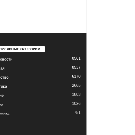
ПУЛЯРНЫЕ КАТЕГОРИИ
8561
овости
8537
ная
6170
ство
2665
тика
1803
ие
1026
ре
751
омика