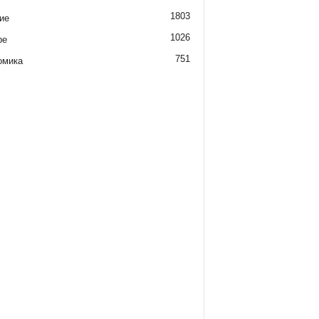
1803
ие
1026
ре
751
омика