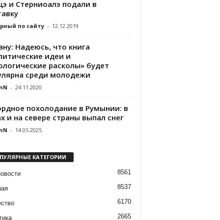
цэ и Стерниоалэ подали в
тавку
рный по сайту
-
12.12.2019
ну: Надеюсь, что книга
литические идеи и
ологические расколы» будет
улярна среди молодежи
nN
-
24.11.2020
ордное похолодание в Румынии: в
х и на севере страны выпал снег
nN
-
14.05.2025
ПУЛЯРНЫЕ КАТЕГОРИИ
8561
новости
8537
ная
6170
ство
2665
тика