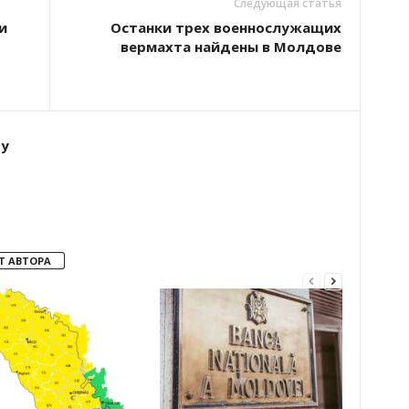
Следующая статья
и
Останки трех военнослужащих
вермахта найдены в Молдове
ту
Т АВТОРА