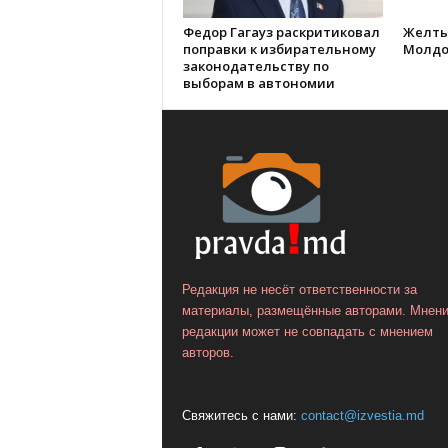
Федор Гагауз раскритиковал
Желты
поправки к избирательному
Молдо
законодательству по
выборам в автономии
Редакция не несёт ответственности за
материалы, размещённые авторами. Мнен
редакции может не совпадать с мнением
авторов.
Свяжитесь с нами:
contact@izvestia.md