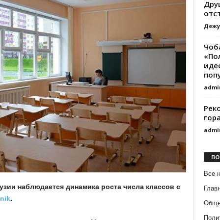
Дру
отс
Дежу
Чоба
«По
иде
поп
admi
Рек
гора
admi
ПО
Все 
аузии наблюдается динамика роста числа классов с
Глав
nik
.
Обще
Поли