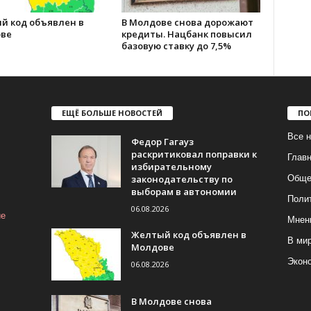
й код объявлен в
В Молдове снова дорожают
ве
кредиты. Нацбанк повысил
базовую ставку до 7,5%
ЕЩЁ БОЛЬШЕ НОВОСТЕЙ
ПО
Все н
Федор Гагауз
раскритиковал поправки к
Глав
избирательному
законодательству по
Обще
выборам в автономии
Поли
06.08.2026
ие
Мнен
Желтый код объявлен в
В ми
Молдове
Экон
06.08.2026
В Молдове снова