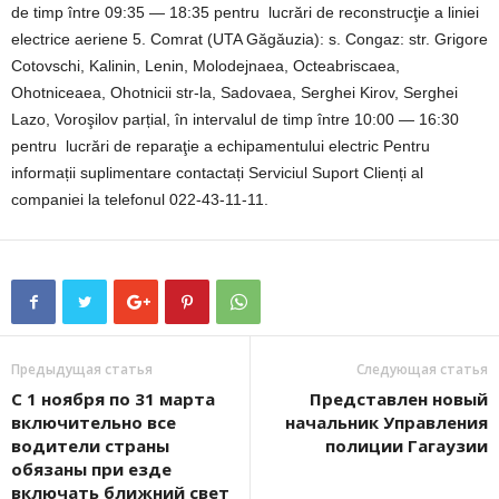
de timp între 09:35 — 18:35 pentru lucrări de reconstrucţie a liniei
electrice aeriene 5. Comrat (UTA Găgăuzia): s. Congaz: str. Grigore
Cotovschi, Kalinin, Lenin, Molodejnaea, Octeabriscaea,
Ohotniceaea, Ohotnicii str-la, Sadovaea, Serghei Kirov, Serghei
Lazo, Voroşilov parțial, în intervalul de timp între 10:00 — 16:30
pentru lucrări de reparaţie a echipamentului electric Pentru
informații suplimentare contactați Serviciul Suport Clienți al
companiei la telefonul 022-43-11-11.
Предыдущая статья
Следующая статья
С 1 ноября по 31 марта
Представлен новый
включительно все
начальник Управления
водители страны
полиции Гагаузии
обязаны при езде
включать ближний свет