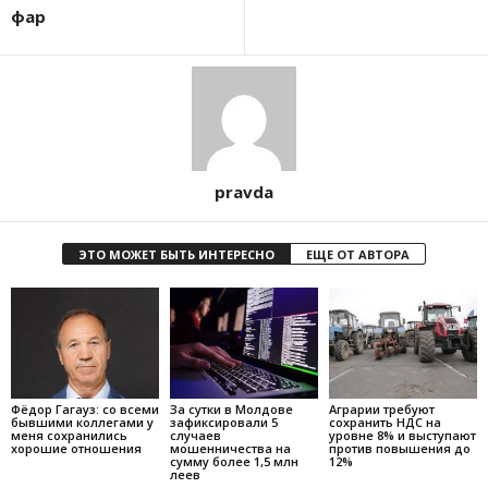
фар
pravda
ЭТО МОЖЕТ БЫТЬ ИНТЕРЕСНО
ЕЩЕ ОТ АВТОРА
Фёдор Гагауз: со всеми
За сутки в Молдове
Аграрии требуют
бывшими коллегами у
зафиксировали 5
сохранить НДС на
меня сохранились
случаев
уровне 8% и выступают
хорошие отношения
мошенничества на
против повышения до
сумму более 1,5 млн
12%
леев