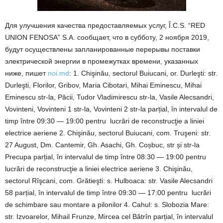
Для улучшения качества предоставляемых услуг, Î.C.S. “RED
UNION FENOSA” S.A. сообщает, что в субботу, 2 ноября 2019,
будут осуществлены запланированные перерывы поставки
электрической энергии в промежутках времени, указанных
ниже, пишет
noi.md
: 1. Chişinău, sectorul Buiucani, or. Durleşti: str.
Durleşti, Florilor, Gribov, Maria Cibotari, Mihai Eminescu, Mihai
Eminescu str-la, Păcii, Tudor Vladimirescu str-la, Vasile Alecsandri,
Vovinteni, Vovinteni 1 str-la, Vovinteni 2 str-la parțial, în intervalul de
timp între 09:30 — 19:00 pentru lucrări de reconstrucţie a liniei
electrice aeriene 2. Chişinău, sectorul Buiucani, com. Truşeni: str.
27 August, Dm. Cantemir, Gh. Asachi, Gh. Coșbuc, str și str-la
Precupa parțial, în intervalul de timp între 08:30 — 19:00 pentru
lucrări de reconstrucţie a liniei electrice aeriene 3. Chişinău,
sectorul Rîşcani, com. Grătieşti: s. Hulboaca: str. Vasile Alecsandri
58 parțial, în intervalul de timp între 09:30 — 17:00 pentru lucrări
de schimbare sau montare a pilonilor 4. Cahul: s. Slobozia Mare:
str. Izvoarelor, Mihail Frunze, Mircea cel Bătrîn parțial, în intervalul