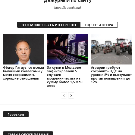
https://izvestia.md
ЭТО МОЖЕТ БЫТЬ ИНТЕРЕСНО
ЕЩЕ ОТ АВТОРА
Фёдор Гагауз: со всеми
За сутки в Молдове
Аграрии требуют
бывшими коллегами у
зафиксировали 5
сохранить НДС на
меня сохранились
случаев
уровне 8% и выступают
хорошие отношения
мошенничества на
против повышения до
сумму более 1,5 млн
12%
леев
Гороскоп
САМЫЕ ОБСУЖДАЕМЫЕ