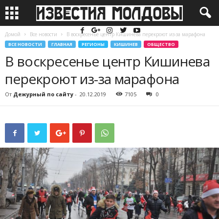
Домой
Все новости
В воскресенье центр Кишинева перекроют из-за марафона
ВСЕ НОВОСТИ
ГЛАВНАЯ
РЕГИОНЫ
КИШИНЕВ
ОБЩЕСТВО
В воскресенье центр Кишинева
перекроют из-за марафона
От
Дежурный по сайту
-
20.12.2019
7105
0