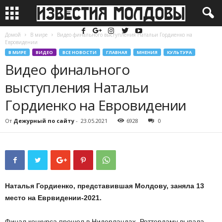
Домой
В мире
Видео финального выступления Натальи Гордиенко на
Евровидении
В МИРЕ
ВИДЕО
ВСЕ НОВОСТИ
ГЛАВНАЯ
МНЕНИЯ
КУЛЬТУРА
Видео финального
выступления Натальи
Гордиенко на Евровидении
От
Дежурный по сайту
-
23.05.2021
6928
0
Наталья Гордиенко, представившая Молдову, заняла 13
место на Еврвидении-2021.
Финал конкурса прошел в Нидерландах. Роттердаму выпала