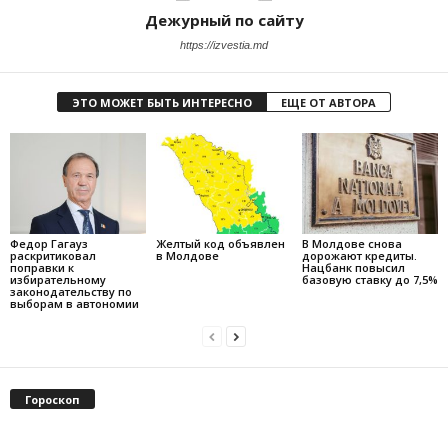
Дежурный по сайту
https://izvestia.md
ЭТО МОЖЕТ БЫТЬ ИНТЕРЕСНО
ЕЩЕ ОТ АВТОРА
Федор Гагауз
Желтый код объявлен
В Молдове снова
раскритиковал
в Молдове
дорожают кредиты.
поправки к
Нацбанк повысил
избирательному
базовую ставку до 7,5%
законодательству по
выборам в автономии
Гороскоп