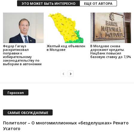
ЭТО МОЖЕТ БЫТЬ ИНТЕРЕСНО
ЕЩЕ ОТ АВТОРА
Федор Гагауз
Желтый код объявлен
В Молдове снова
раскритиковал
в Молдове
дорожают кредиты.
поправки к
Нацбанк повысил
избирательному
базовую ставку до 7,5%
законодательству по
выборам в автономии
Гороскоп
САМЫЕ ОБСУЖДАЕМЫЕ
Политолог – О многомиллионных «безделушках» Ренато
Усатого