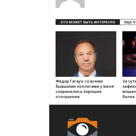
ЭТО МОЖЕТ БЫТЬ ИНТЕРЕСНО
ЕЩЕ О
Фёдор Гагауз: со всеми
За сут
бывшими коллегами у меня
зафик
сохранились хорошие
мошен
отношения
более 