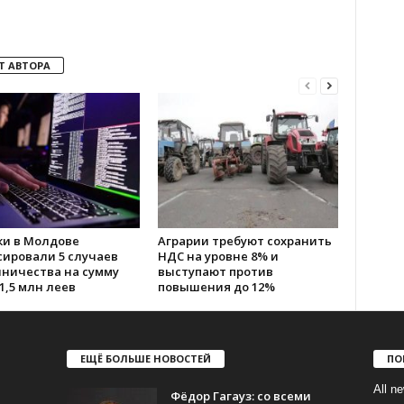
Т АВТОРА
ки в Молдове
Аграрии требуют сохранить
сировали 5 случаев
НДС на уровне 8% и
ничества на сумму
выступают против
1,5 млн леев
повышения до 12%
ЕЩЁ БОЛЬШЕ НОВОСТЕЙ
ПО
All n
Фёдор Гагауз: со всеми