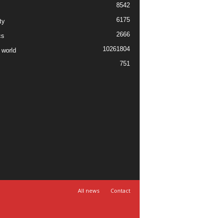
8542
6175
ty
2666
cs
1026
1804
 world
751
All news
Contact