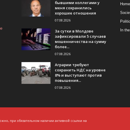
бывшими коллегами у
Home
меня сохранились
хорошие отношения
Socie
07.08.2026
Politi
ие
In the
За сутки в Молдове
зафиксировали 5 случаев
мошенничества на сумму
более...
07.08.2026
Аграрии требуют
сохранить НДС на уровне
8% и выступают против
повышения...
07.08.2026
ожно, при обязательном наличии активной ссылки на