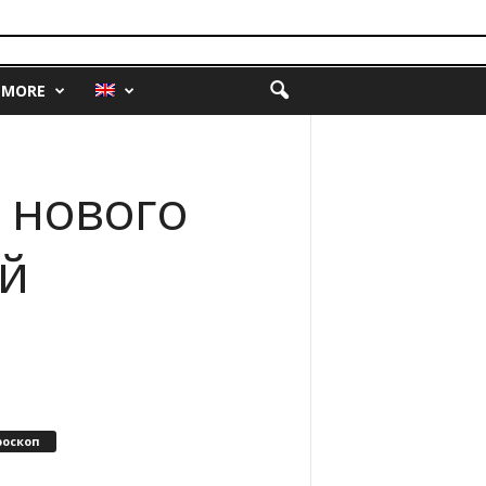
MORE
 нового
ой
роскоп