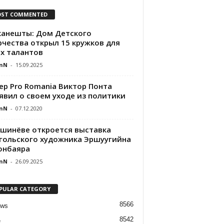
ST COMMENTED
канешты: Дом Детского
рчества открыл 15 кружков для
х талантов
nN
-
15.09.2025
ер Pro Romania Виктор Понта
явил о своем уходе из политики
nN
-
07.12.2020
ишинёве откроется выставка
гольского художника Эршуугийна
онбаяра
nN
-
26.09.2025
PULAR CATEGORY
8566
ews
8542
e