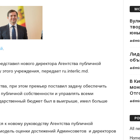
MO
Вул
тво
юны
admi
ий
.
Лид
объ
дставил нового директора Агентства публичной
admi
этого учреждения, передает ru.interlic.md.
В К
тва, при этом премьер поставил задачу обеспечить
мон
Отг
 публичной собственности и управлять всеми
admi
ударственный бюджет был в выигрыше, имел больше
PO
я к новому руководству Агентства публичной
All n
 модель оценки достижений Админсоветов и директоров
Hom