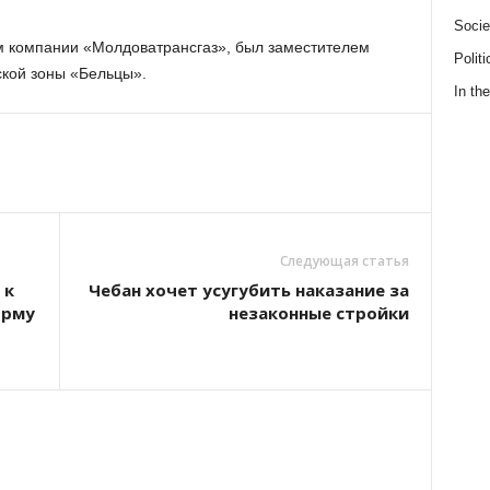
Socie
м компании «Молдоватрансгаз», был заместителем
Politi
кой зоны «Бельцы».
In the
Следующая статья
 к
Чебан хочет усугубить наказание за
орму
незаконные стройки