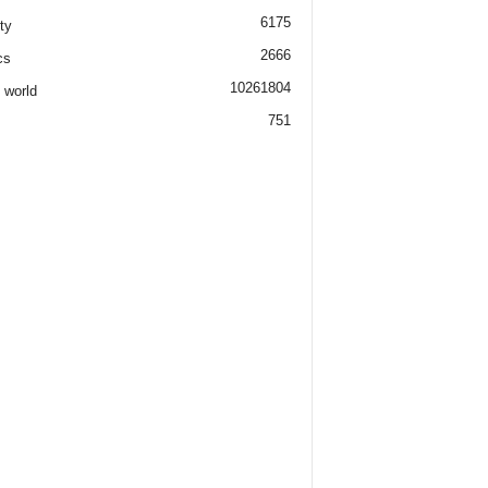
6175
ty
2666
cs
1026
1804
 world
751