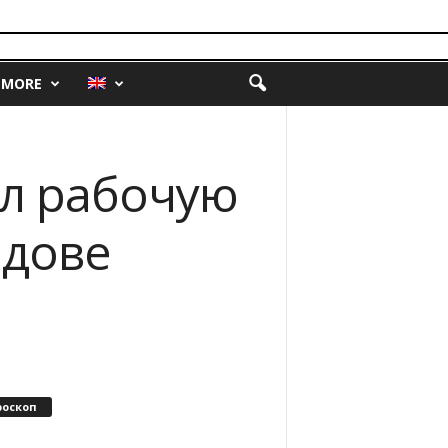
MORE
ел рабочую
лдове
роскоп