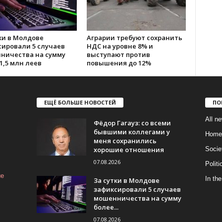
ки в Молдове
Аграрии требуют сохранить
сировали 5 случаев
НДС на уровне 8% и
ничества на сумму
выступают против
1,5 млн леев
повышения до 12%
ЕЩЁ БОЛЬШЕ НОВОСТЕЙ
ПО
All n
Фёдор Гагауз: со всеми
бывшими коллегами у
Home
меня сохранились
хорошие отношения
Socie
07.08.2026
Politi
ие
In the
За сутки в Молдове
зафиксировали 5 случаев
мошенничества на сумму
более...
07.08.2026