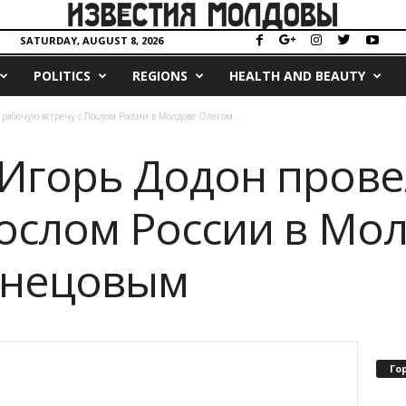
SATURDAY, AUGUST 8, 2026
POLITICS
REGIONS
HEALTH AND BEAUTY
рабочую встречу с Послом России в Молдове Олегом...
Игорь Додон пров
Послом России в Мо
снецовым
Го