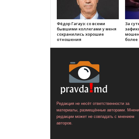
Фёдор Гагауз: со всеми
За сут
бывшими коллегами у меня
зафик
сохранились хорошие
мошен
отношения
более 
Редакция не несёт ответственности за
материалы, размещённые авторами. Мнен
редакции может не совпадать с мнением
авторов.