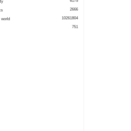
6175
ty
2666
cs
1026
1804
 world
751