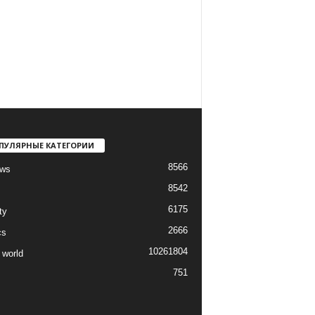
ПУЛЯРНЫЕ КАТЕГОРИИ
8566
ews
8542
6175
ty
2666
cs
1026
1804
 world
751