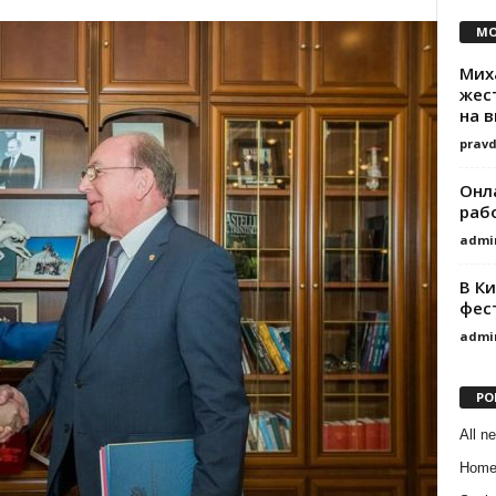
MO
Мих
жес
на 
prav
Онла
раб
admi
В К
фес
admi
PO
All n
Hom