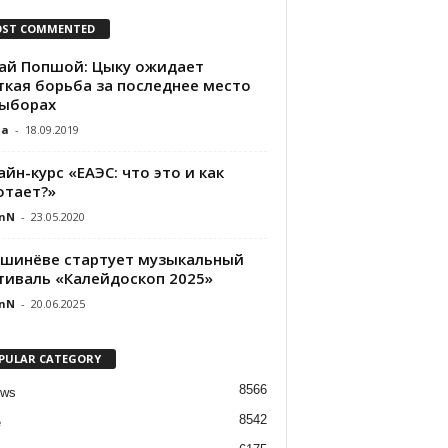
ST COMMENTED
ай Попшой: Цыку ожидает
ткая борьба за последнее место
выборах
da
-
18.09.2019
йн-курс «ЕАЭС: что это и как
отает?»
nN
-
23.05.2020
ишинёве стартует музыкальный
тиваль «Калейдоскоп 2025»
nN
-
20.06.2025
PULAR CATEGORY
8566
ews
8542
e