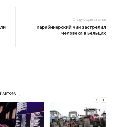
Следующая статья
или
Карабинерский чин застрелил
человека в Бельцах
Т АВТОРА