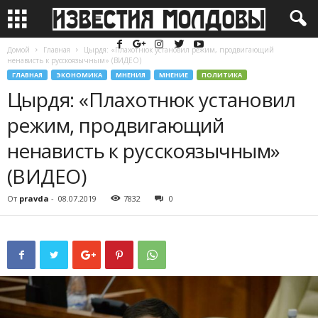
Домой
Главная
Цырдя: «Плахотнюк установил режим, продвигающий
ненависть к русскоязычным» (ВИДЕО)
ГЛАВНАЯ
ЭКОНОМИКА
МНЕНИЯ
МНЕНИЕ
ПОЛИТИКА
Цырдя: «Плахотнюк установил
режим, продвигающий
ненависть к русскоязычным»
(ВИДЕО)
От
pravda
-
08.07.2019
7832
0