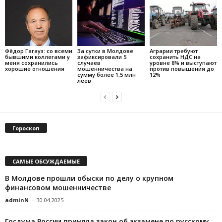
Фёдор Гагауз: со всеми
За сутки в Молдове
Аграрии требуют
бывшими коллегами у
зафиксировали 5
сохранить НДС на
меня сохранились
случаев
уровне 8% и выступают
хорошие отношения
мошенничества на
против повышения до
сумму более 1,5 млн
12%
леев
Гороскоп
САМЫЕ ОБСУЖДАЕМЫЕ
В Молдове прошли обыски по делу о крупном
финансовом мошенничестве
adminN
-
30.04.2025
Госдума России приняла закон об экзамене по русскому