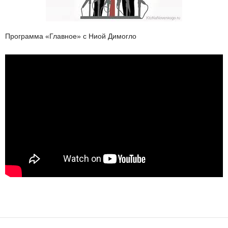
Программа «Главное» с Ниой Димогло