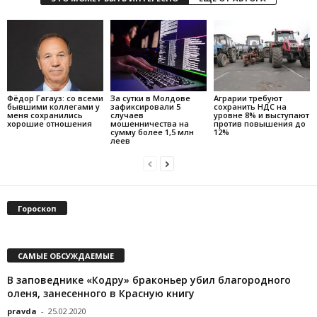
Фёдор Гагауз: со всеми
За сутки в Молдове
Аграрии требуют
бывшими коллегами у
зафиксировали 5
сохранить НДС на
меня сохранились
случаев
уровне 8% и выступают
хорошие отношения
мошенничества на
против повышения до
сумму более 1,5 млн
12%
леев
Гороскоп
САМЫЕ ОБСУЖДАЕМЫЕ
В заповеднике «Кодру» браконьер убил благородного
оленя, занесенного в Красную книгу
pravda
-
25.02.2020