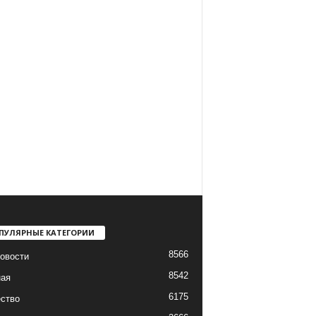
ПУЛЯРНЫЕ КАТЕГОРИИ
8566
овости
8542
ная
6175
ство