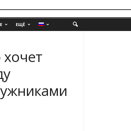
Е
ЕЩЁ
 хочет
ду
лужниками