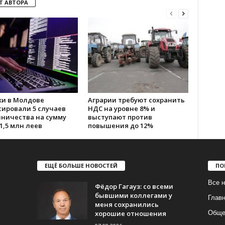
Т АВТОРА
ки в Молдове
Аграрии требуют сохранить
сировали 5 случаев
НДС на уровне 8% и
ничества на сумму
выступают против
1,5 млн леев
повышения до 12%
ЕЩЁ БОЛЬШЕ НОВОСТЕЙ
ПО
Все н
Фёдор Гагауз: со всеми
бывшими коллегами у
Глав
меня сохранились
хорошие отношения
Обще