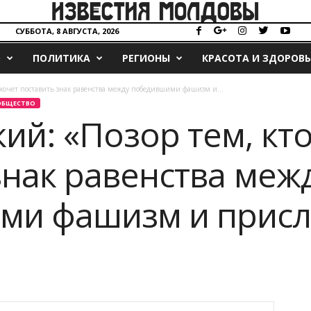
СУББОТА, 8 АВГУСТА, 2026
О
ПОЛИТИКА
РЕГИОНЫ
КРАСОТА И ЗДОРОВЬ
 хочет поставить знак равенства между победившими фашизм и...
ОБЩЕСТВО
ий: «Позор тем, кто
знак равенства меж
ми фашизм и прис