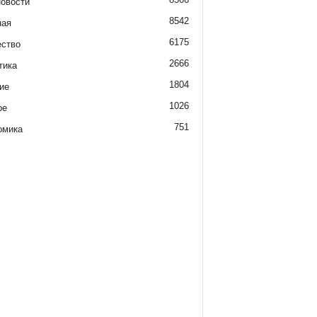
новости
8542
ная
6175
ство
2666
тика
1804
ие
1026
ре
751
омика