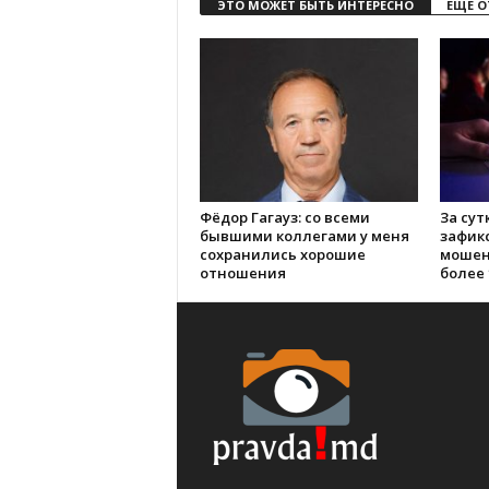
ЭТО МОЖЕТ БЫТЬ ИНТЕРЕСНО
ЕЩЕ О
Фёдор Гагауз: со всеми
За сут
бывшими коллегами у меня
зафик
сохранились хорошие
мошен
отношения
более 