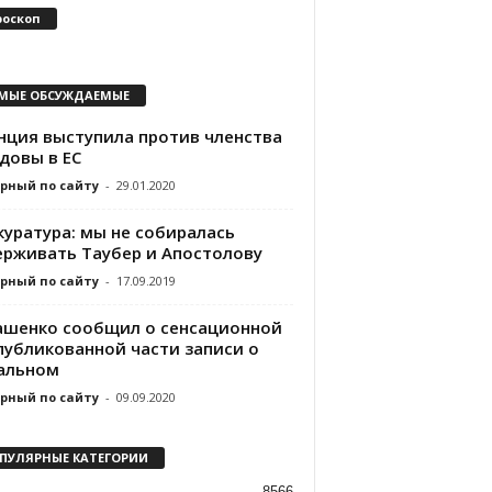
роскоп
МЫЕ ОБСУЖДАЕМЫЕ
нция выступила против членства
довы в ЕС
рный по сайту
-
29.01.2020
куратура: мы не собиралась
ерживать Таубер и Апостолову
рный по сайту
-
17.09.2019
ашенко сообщил о сенсационной
публикованной части записи о
альном
рный по сайту
-
09.09.2020
ПУЛЯРНЫЕ КАТЕГОРИИ
8566