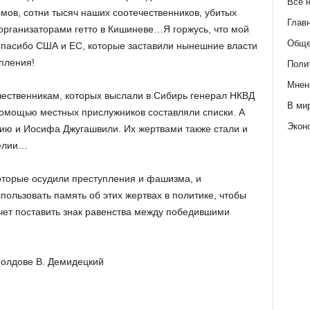
Все 
мов, сотни тысяч наших соотечественников, убитых
Глав
организаторами гетто в Кишиневе…Я горжусь, что мой
Обще
 Спасибо США и ЕС, которые заставили нынешние власти
пления!
Поли
Мнен
чественникам, которых выслали в Сибирь генерал НКВД
В ми
 помощью местных прислужников составляли списки. А
Экон
ию и Иосифа Джугашвили. Их жертвами также стали и
релии…
оторые осудили преступления и фашизма, и
пользовать память об этих жертвах в политике, чтобы
очет поставить знак равенства между победившими
Молдове В. Демидецкий