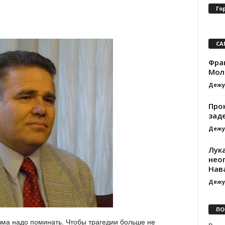
Го
СА
Фра
Мол
Дежу
Про
зад
Дежу
Лук
нео
Нав
Дежу
ПО
зма надо поминать. Чтобы трагедии больше не