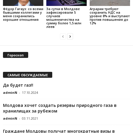
Фёдор Гагауз: со всеми
За сутки в Молдове
Аграрии требуют
бывшими коллегами у
зафиксировали 5
сохранить НДС на
меня сохранились
случаев
уровне 8% и выступают
хорошие отношения
мошенничества на
против повышения до
сумму более 1,5 млн
12%
леев
Гороскоп
САМЫЕ ОБСУЖДАЕМЫЕ
Да будет газ!!
adminN
-
17.10.2024
Молдова хочет создать резервы природного газа в
хранилищах за рубежом
adminN
-
03.11.2021
Граждане Молдовы получат многократные визы в