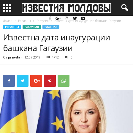
Домой
Регионы
Гагаузия
Известна дата инаугурации башкана Гагаузии
РЕГИОНЫ
ГАГАУЗИЯ
ГЛАВНАЯ
Известна дата инаугурации
башкана Гагаузии
От
pravda
-
12.07.2019
4712
0