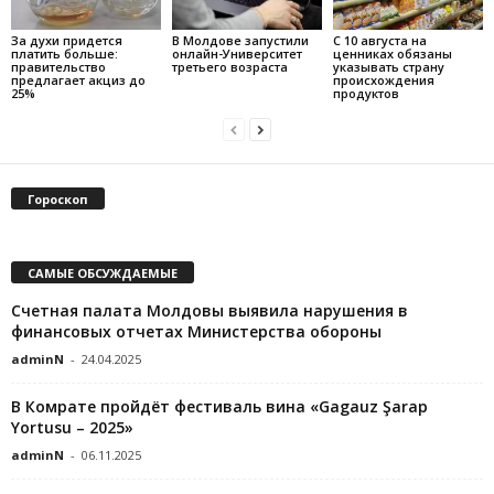
За духи придется
В Молдове запустили
С 10 августа на
платить больше:
онлайн-Университет
ценниках обязаны
правительство
третьего возраста
указывать страну
предлагает акциз до
происхождения
25%
продуктов
Гороскоп
САМЫЕ ОБСУЖДАЕМЫЕ
Счетная палата Молдовы выявила нарушения в
финансовых отчетах Министерства обороны
adminN
-
24.04.2025
В Комрате пройдёт фестиваль вина «Gagauz Şarap
Yortusu – 2025»
adminN
-
06.11.2025