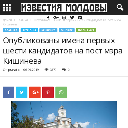
Домой
Главная
Опубликованы имена первых шести кандидатов на пост мэра
Кишинева
ГЛАВНАЯ
РЕГИОНЫ
КИШИНЕВ
МНЕНИЕ
ПОЛИТИКА
Опубликованы имена первых
шести кандидатов на пост мэра
Кишинева
От
pravda
-
06.09.2019
9879
0